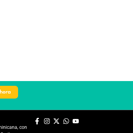
hora
inicana, con