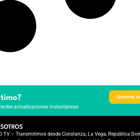
ltimo?
Unirme a
recibe actualizaciones instantáneas
OSOTROS
TV – Transmitimos desde Constanza, La Vega, República Dom