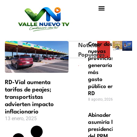
Crear dos
Noticias
nuevas
Populares
provincias
generaría
más
gasto
RD-Vial aumenta
público en
tarifas de peajes;
RD
transportistas
8 agosto, 2026
advierten impacto
inflacionario
Abinader
13 enero, 2025
asumiría la
presidencia
del PRM