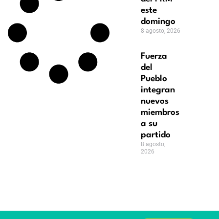
este
domingo
8 agosto, 2026
Fuerza
del
Pueblo
integran
nuevos
miembros
a su
partido
8 agosto,
2026