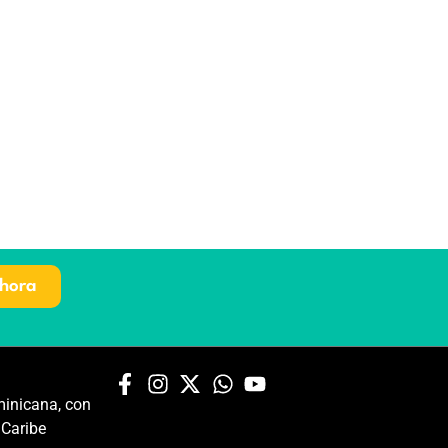
hora
inicana, con
 Caribe