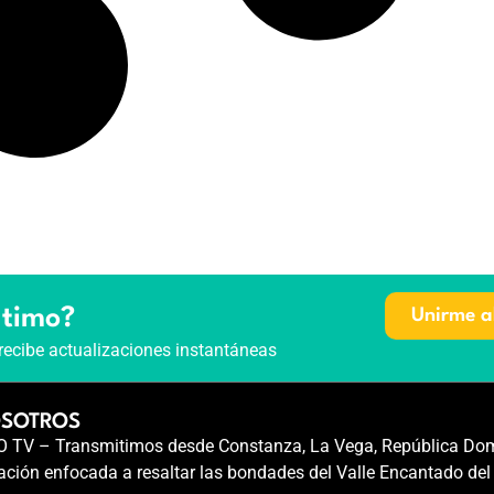
ltimo?
Unirme a
recibe actualizaciones instantáneas
OSOTROS
TV – Transmitimos desde Constanza, La Vega, República Dom
ción enfocada a resaltar las bondades del Valle Encantado del