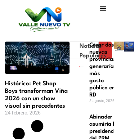
Crear dos
Noticias
nuevas
Populares
provincias
generaría
más
gasto
Histórico: Pet Shop
público en
Boys transforman Viña
RD
2026 con un show
8 agosto, 2026
visual sin precedentes
24 febrero, 2026
Abinader
asumiría la
presidencia
del PRM