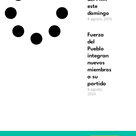
este
domingo
8 agosto, 2026
Fuerza
del
Pueblo
integran
nuevos
miembros
a su
partido
8 agosto,
2026