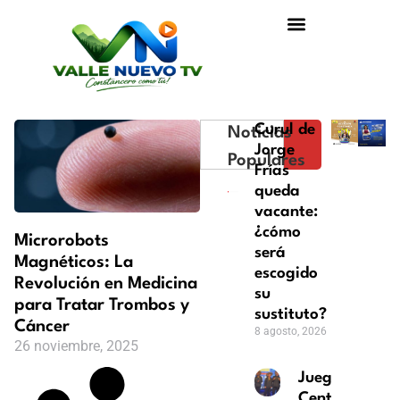
Curul de
Noticias
Jorge
Populares
Frías
queda
vacante:
¿cómo
Microrobots
será
Magnéticos: La
escogido
Revolución en Medicina
su
para Tratar Trombos y
sustituto?
Cáncer
8 agosto, 2026
26 noviembre, 2025
Juegos
Centroameric