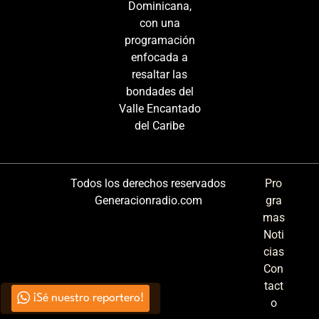
Dominicana,
con una
programación
enfocada a
resaltar las
bondades del
Valle Encantado
del Caribe
Todos los derechos reservados
Pro
Generacionradio.com
gra
mas
Noti
cias
Con
tact
¡Sé nuestro reportero!
o