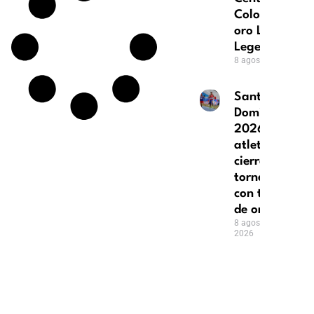
Colombia logr
oro League of
Legends
8 agosto, 2026
Santo
Domingo
2026: el
atletismo
cierra su
torneo
con tres
de oro
8 agosto,
2026