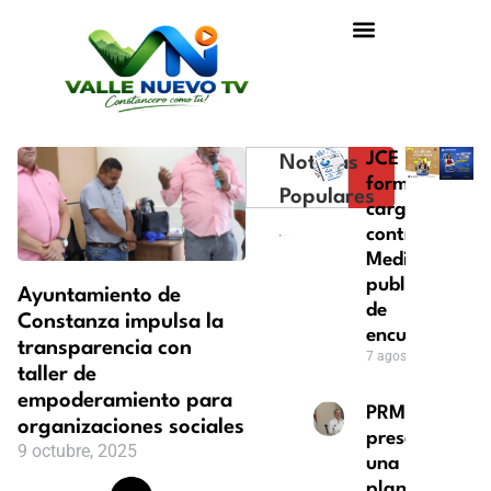
JCE
Noticias
formula
Populares
cargos
contra ACD
Media por
publicación
Ayuntamiento de
de
Constanza impulsa la
encuestas
transparencia con
7 agosto, 2026
taller de
empoderamiento para
PRM
organizaciones sociales
presentará
9 octubre, 2025
una
plancha