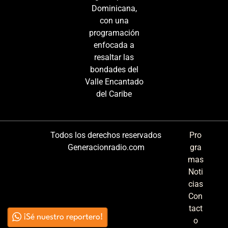
Dominicana,
con una
programación
enfocada a
resaltar las
bondades del
Valle Encantado
del Caribe
Todos los derechos reservados
Pro
Generacionradio.com
gra
mas
Noti
cias
Con
tact
¡Sé nuestro reportero!
o