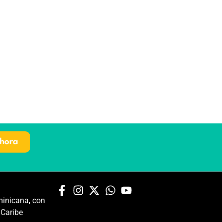
hora
inicana, con
 Caribe