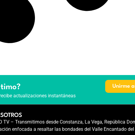
ltimo?
Unirme a
recibe actualizaciones instantáneas
OSOTROS
TV – Transmitimos desde Constanza, La Vega, República Dom
ción enfocada a resaltar las bondades del Valle Encantado del