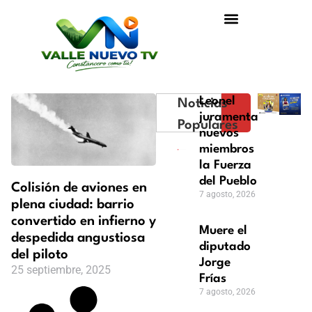
Leonel
Noticias
juramentará
Populares
nuevos
miembros de
la Fuerza
del Pueblo
Colisión de aviones en
7 agosto, 2026
plena ciudad: barrio
convertido en infierno y
Muere el
despedida angustiosa
diputado
del piloto
Jorge
25 septiembre, 2025
Frías
7 agosto, 2026