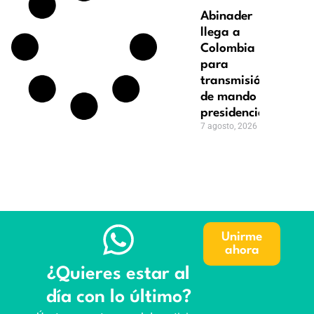
Abinader
llega a
Colombia
para
transmisión
de mando
presidencial
7 agosto, 2026
Unirme
ahora
¿Quieres estar al
día con lo último?