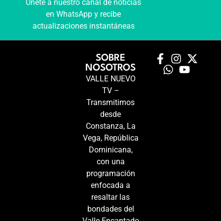
Únete a nuestro canal de noticias
en WhatsApp y recibe
actualizaciones instantáneas
SOBRE
NOSOTROS
VALLE NUEVO
TV –
Transmitimos
desde
Constanza, La
Vega, República
Dominicana,
con una
programación
enfocada a
resaltar las
bondades del
Valle Encantado