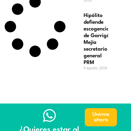
2026
Hipólito
defiende
escogencia
de Garrigó
Mejía
secretario
general
PRM
9 agosto, 2026
Unirme
ahora
¿Quieres estar al