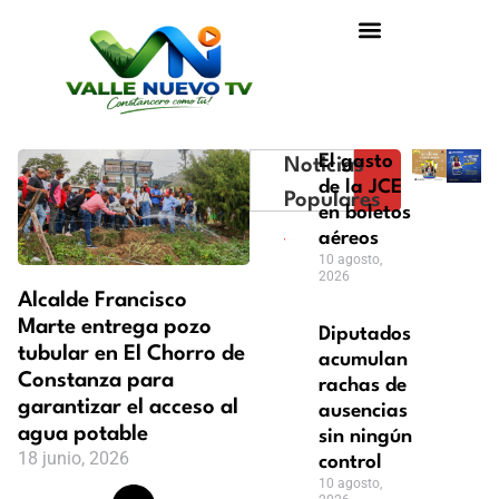
El gasto
Noticias
de la JCE
Populares
en boletos
aéreos
10 agosto,
2026
Alcalde Francisco
Marte entrega pozo
Diputados
tubular en El Chorro de
acumulan
Constanza para
rachas de
garantizar el acceso al
ausencias
agua potable
sin ningún
18 junio, 2026
control
10 agosto,