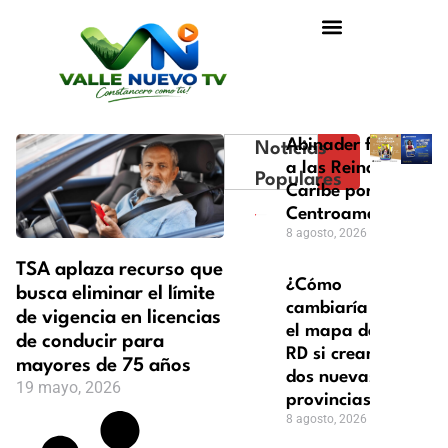
Abinader felicita
Noticias
a las Reinas del
Populares
Caribe por oro en
Centroamericanos
8 agosto, 2026
TSA aplaza recurso que
¿Cómo
busca eliminar el límite
cambiaría
de vigencia en licencias
el mapa de
de conducir para
RD si crean
mayores de 75 años
dos nuevas
19 mayo, 2026
provincias?
8 agosto, 2026