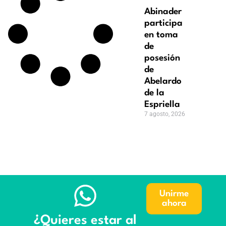
Abinader
participa
en toma
de
posesión
de
Abelardo
de la
Espriella
7 agosto, 2026
Unirme
ahora
¿Quieres estar al