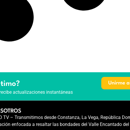
ltimo?
Unirme a
recibe actualizaciones instantáneas
OSOTROS
TV – Transmitimos desde Constanza, La Vega, República Dom
ción enfocada a resaltar las bondades del Valle Encantado del