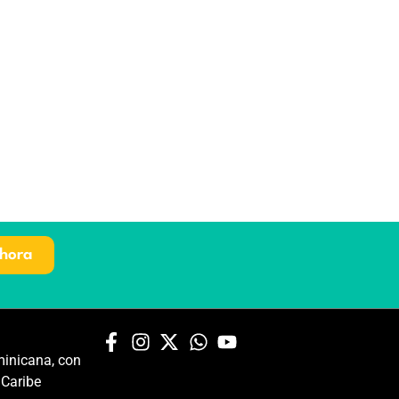
hora
inicana, con
 Caribe