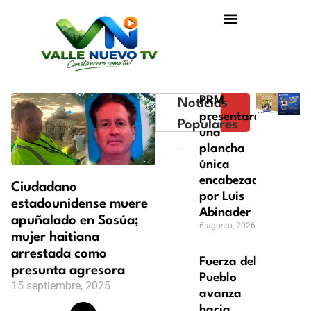
PRM
Noticias
presentará
Populares
una
plancha
única
encabezada
Ciudadano
por Luis
estadounidense muere
Abinader
apuñalado en Sosúa;
6 agosto, 2026
mujer haitiana
arrestada como
Fuerza del
presunta agresora
Pueblo
15 septiembre, 2025
avanza
hacia