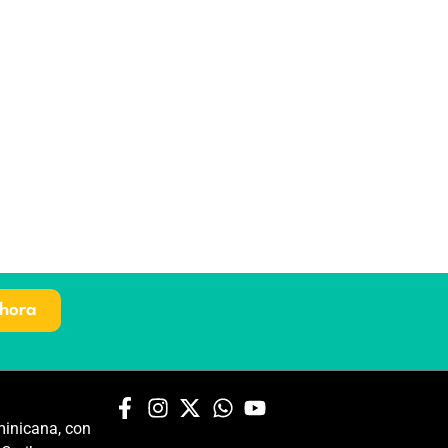
hora
inicana, con