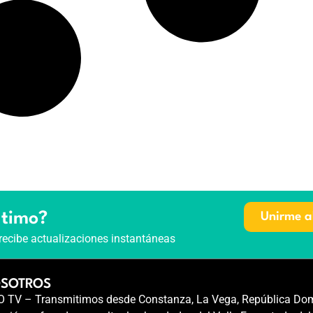
ltimo?
Unirme a
recibe actualizaciones instantáneas
OSOTROS
TV – Transmitimos desde Constanza, La Vega, República Dom