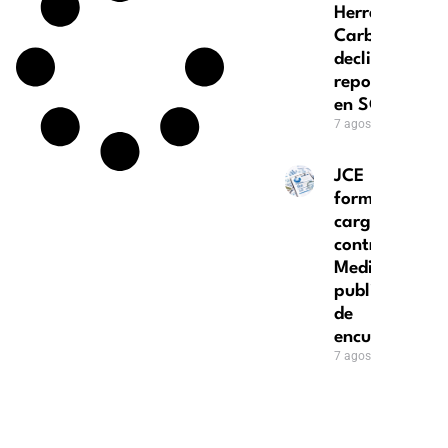
Herrera
Carbuccia
declina
repostularse
en SCJ
7 agosto, 2026
JCE
formula
cargos
contra ACD
Media por
publicación
de
encuestas
7 agosto, 2026