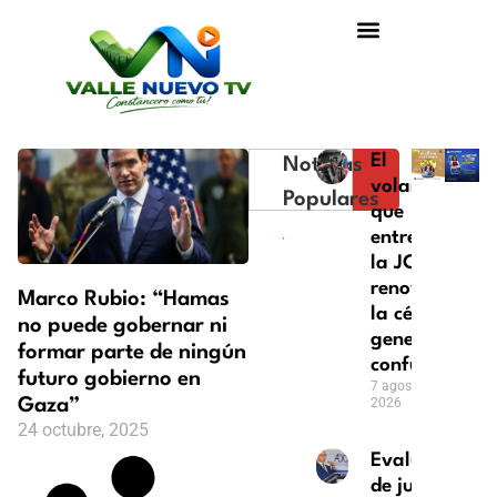
El
Noticias
volante
Populares
que
entrega
la JCE al
renovar
Marco Rubio: “Hamas
la cédula
no puede gobernar ni
genera
formar parte de ningún
confusión
futuro gobierno en
7 agosto,
Gaza”
2026
24 octubre, 2025
Evaluación
de jueces: