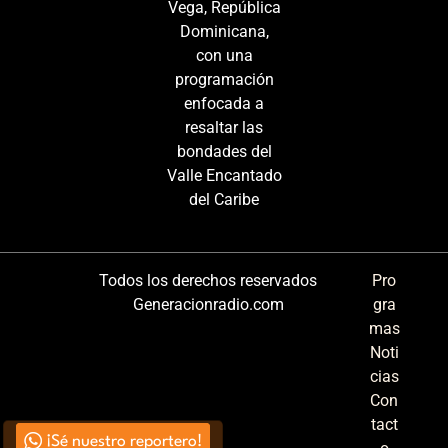
Vega, República
Dominicana,
con una
programación
enfocada a
resaltar las
bondades del
Valle Encantado
del Caribe
Todos los derechos reservados
Pro
Generacionradio.com
gra
mas
Noti
cias
Con
tact
¡Sé nuestro reportero!