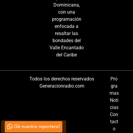
Dominicana,
con una
programación
enfocada a
resaltar las
bondades del
Valle Encantado
del Caribe
Todos los derechos reservados
Pro
Generacionradio.com
gra
mas
Noti
cias
Con
tact
¡Sé nuestro reportero!
o