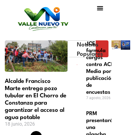
JCE
Noticias
formula
Populares
cargos
contra ACD
Media por
publicación
Alcalde Francisco
de
Marte entrega pozo
encuestas
tubular en El Chorro de
7 agosto, 2026
Constanza para
garantizar el acceso al
PRM
agua potable
presentará
18 junio, 2026
una
plancha