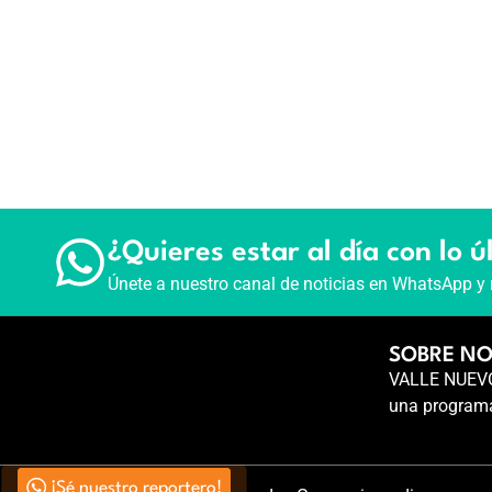
¿Quieres estar al día con lo ú
Únete a nuestro canal de noticias en WhatsApp y 
SOBRE N
VALLE NUEVO 
una programa
¡Sé nuestro reportero!