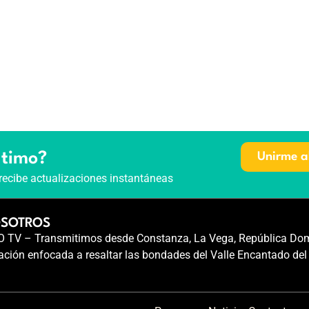
ltimo?
Unirme a
recibe actualizaciones instantáneas
OSOTROS
TV – Transmitimos desde Constanza, La Vega, República Dom
ción enfocada a resaltar las bondades del Valle Encantado del