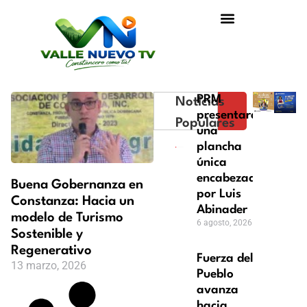
PRM
Noticias
presentará
Populares
una
plancha
única
encabezada
Buena Gobernanza en
por Luis
Constanza: Hacia un
Abinader
modelo de Turismo
6 agosto, 2026
Sostenible y
Regenerativo
Fuerza del
13 marzo, 2026
Pueblo
avanza
hacia