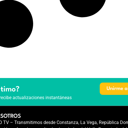
ltimo?
Unirme a
recibe actualizaciones instantáneas
OSOTROS
TV – Transmitimos desde Constanza, La Vega, República Dom