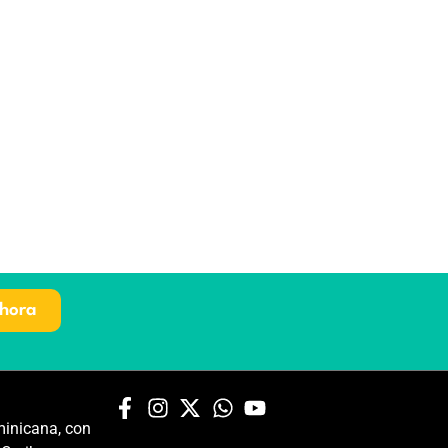
hora
inicana, con