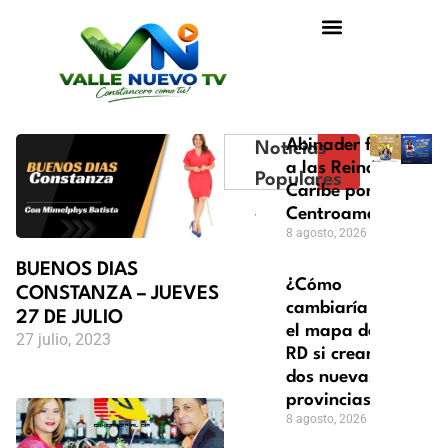
Abinader felicita
Noticias
a las Reinas del
Populares
Caribe por oro en
Centroamericanos
8 agosto, 2026
BUENOS DIAS
¿Cómo
CONSTANZA – JUEVES
cambiaría
27 DE JULIO
el mapa de
27 julio, 2023
RD si crean
dos nuevas
provincias?
8 agosto, 2026