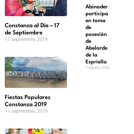
Abinader
participa
en toma
Constanza al Día – 17
de
de Septiembre
posesión
17 septiembre, 2019
de
Abelardo
de la
Espriella
7 agosto, 2026
Fiestas Populares
Constanza 2019
11 septiembre, 2019