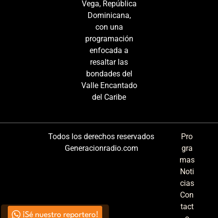
Vega, República
Dominicana,
con una
programación
enfocada a
resaltar las
bondades del
Valle Encantado
del Caribe
Todos los derechos reservados
Pro
Generacionradio.com
gra
mas
Noti
cias
Con
tact
¡Sé nuestro reportero!