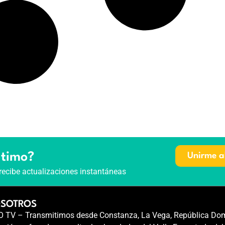
ltimo?
Unirme a
recibe actualizaciones instantáneas
OSOTROS
TV – Transmitimos desde Constanza, La Vega, República Dom