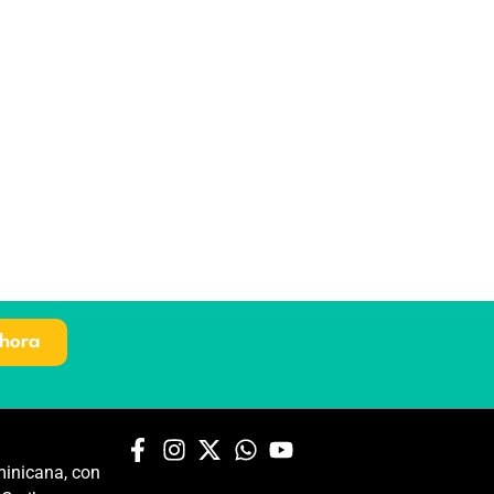
hora
inicana, con