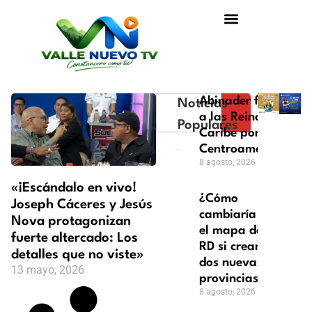
Abinader felicita
Noticias
a las Reinas del
Populares
Caribe por oro en
Centroamericanos
8 agosto, 2026
«¡Escándalo en vivo!
¿Cómo
Joseph Cáceres y Jesús
cambiaría
Nova protagonizan
el mapa de
fuerte altercado: Los
RD si crean
detalles que no viste»
dos nuevas
13 mayo, 2026
provincias?
8 agosto, 2026