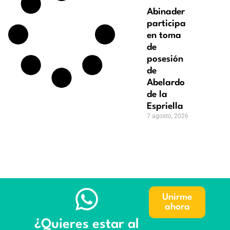
Abinader
participa
en toma
de
posesión
de
Abelardo
de la
Espriella
7 agosto, 2026
Unirme
ahora
¿Quieres estar al