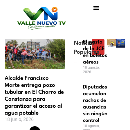
El gasto
Noticias
de la JCE
Populares
en boletos
aéreos
10 agosto,
2026
Alcalde Francisco
Marte entrega pozo
Diputados
tubular en El Chorro de
acumulan
Constanza para
rachas de
garantizar el acceso al
ausencias
agua potable
sin ningún
18 junio, 2026
control
10 agosto,