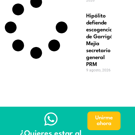
2026
Hipólito
defiende
escogencia
de Garrigó
Mejía
secretario
general
PRM
9 agosto, 2026
Unirme
ahora
¿Quieres estar al