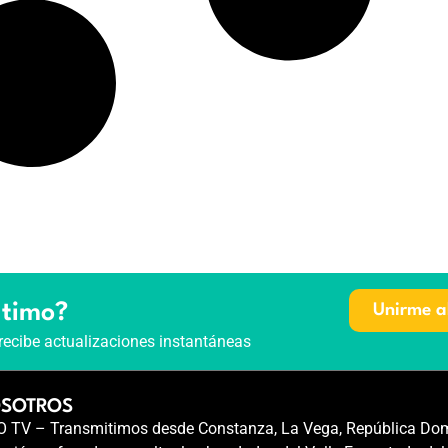
ltimo?
Unirme a
recibe actualizaciones instantáneas
OSOTROS
TV – Transmitimos desde Constanza, La Vega, República Dom