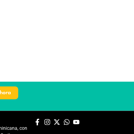
hora
inicana, con