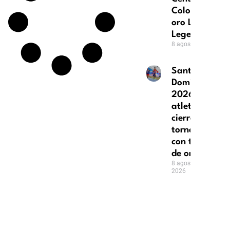
Colombia logr
oro League of
Legends
8 agosto, 2026
Santo
Domingo
2026: el
atletismo
cierra su
torneo
con tres
de oro
8 agosto,
2026