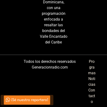
Dominicana,
con una
programación
enfocada a
resaltar las
bondades del
Valle Encantado
del Caribe
Todos los derechos reservados
Pro
Generacionradio.com
gra
mas
Noti
cias
Con
tact
¡Sé nuestro reportero!
o