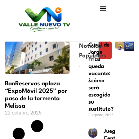
Curul de
Noticias
Jorge
Populares
Frías
queda
vacante:
¿cómo
BanReservas aplaza
será
“ExpoMóvil 2025” por
escogido
paso de la tormenta
su
Melissa
sustituto?
22 octubre, 2025
8 agosto, 2026
Juegos
Centroameric