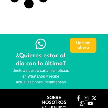
Unirme
ahora
¿Quieres estar al
día con lo último?
Únete a nuestro canal de noticias
en WhatsApp y recibe
actualizaciones instantáneas
SOBRE
NOSOTROS
VALLE NUEVO