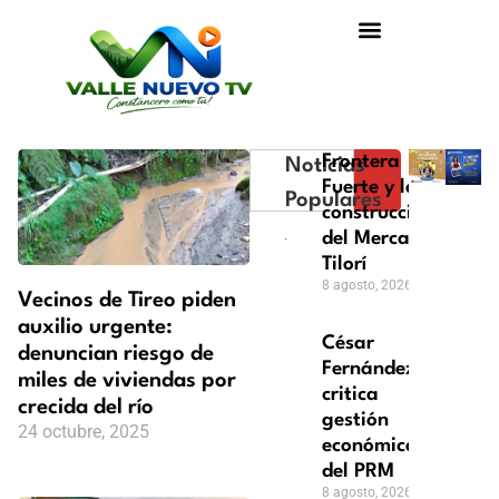
Frontera
Noticias
Fuerte y la
Populares
construcción
del Mercado
Tilorí
8 agosto, 2026
Vecinos de Tireo piden
auxilio urgente:
César
denuncian riesgo de
Fernández
miles de viviendas por
critica
crecida del río
gestión
24 octubre, 2025
económica
del PRM
8 agosto, 2026