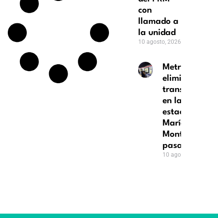
con
llamado a
la unidad
10 agosto, 2026
Metro
elimina
transferencia
en la
estación
María
Montez para
pasajeros
10 agosto, 2026