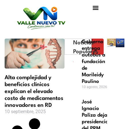
Gobierno
Noticias
entrega
Populares
autobús a
fundación
de
Marileidy
Alta complejidad y
Paulino
beneficios clínicos
10 agosto, 2026
explican el elevado
costo de medicamentos
José
innovadores en RD
Ignacio
10 septiembre, 2025
Paliza deja
presidencia
del PRM