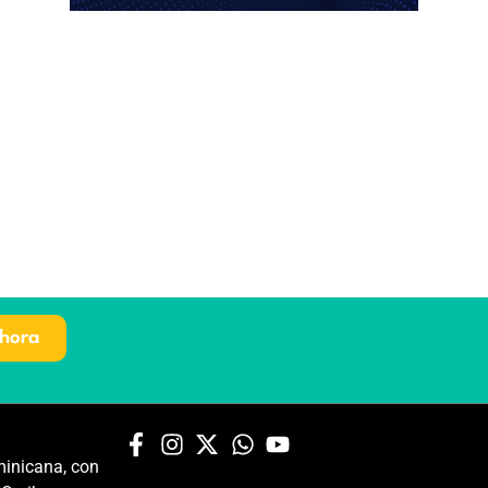
hora
inicana, con