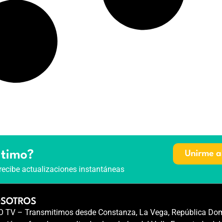
ltimo?
Unirme a
recibe actualizaciones instantáneas
OSOTROS
TV – Transmitimos desde Constanza, La Vega, República Dom