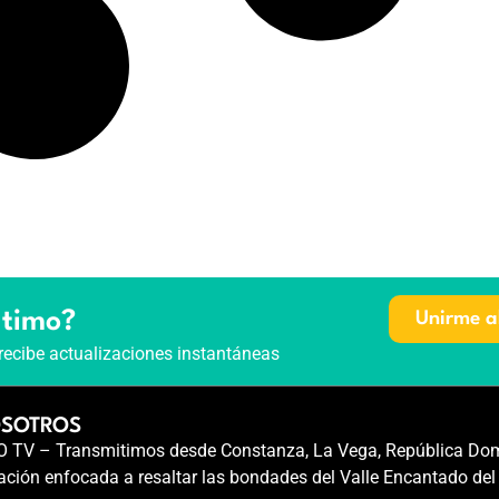
ltimo?
Unirme a
recibe actualizaciones instantáneas
OSOTROS
TV – Transmitimos desde Constanza, La Vega, República Dom
ción enfocada a resaltar las bondades del Valle Encantado del