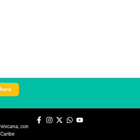
hora
inicana, con
 Caribe