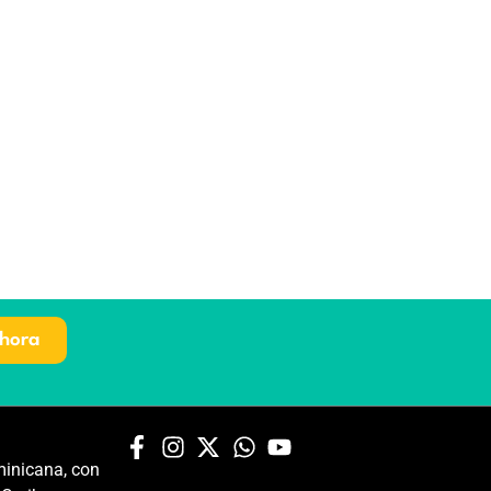
hora
inicana, con