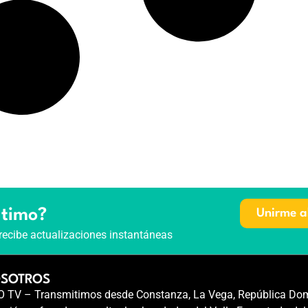
ltimo?
Unirme a
recibe actualizaciones instantáneas
OSOTROS
TV – Transmitimos desde Constanza, La Vega, República Dom