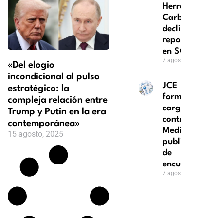
Herrera
Carbuccia
declina
repostularse
en SCJ
7 agosto, 2026
«Del elogio
incondicional al pulso
JCE
estratégico: la
formula
compleja relación entre
cargos
Trump y Putin en la era
contra ACD
contemporánea»
Media por
15 agosto, 2025
publicación
de
encuestas
7 agosto, 2026