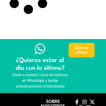
Unirme
ahora
¿Quieres estar al
día con lo último?
Únete a nuestro canal de noticias
en WhatsApp y recibe
actualizaciones instantáneas
SOBRE