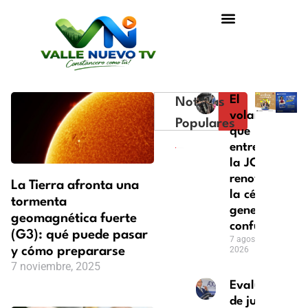
El
Noticias
volante
Populares
que
entrega
la JCE al
renovar
La Tierra afronta una
la cédula
tormenta
genera
geomagnética fuerte
confusión
(G3): qué puede pasar
7 agosto,
y cómo prepararse
2026
7 noviembre, 2025
Evaluación
de jueces: