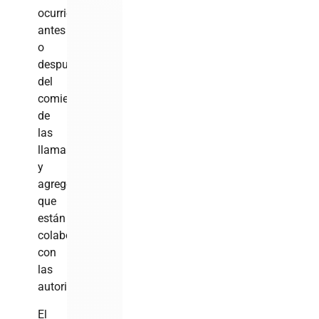
ocurrió
antes
o
después
del
comienzo
de
las
llamas
y
agregó
que
están
colaborando
con
las
autoridades.
El