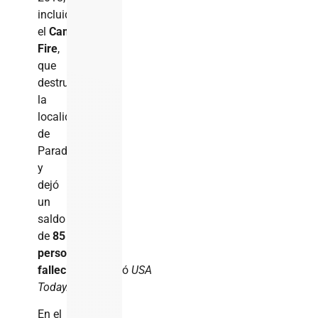
incluido
el
Camp
Fire
,
que
destruyó
la
localidad
de
Paradise
y
dejó
un
saldo
de
85
personas
fallecidas,
reportó
USA
Today.
En el