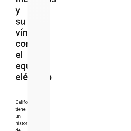
y
su
vínculo
con
el
equipo
eléctrico
California
tiene
un
historial
de