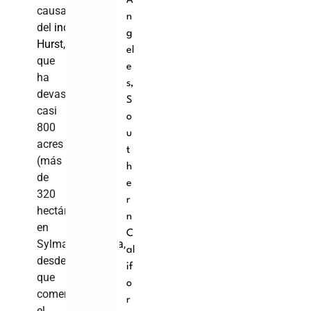
Á
causante
n
del
incendio
g
Hurst
,
el
que
e
ha
s
,
devastado
S
casi
o
800
u
acres
t
(más
h
de
e
320
r
hectáreas)
n
en
C
Sylmar,
California
,
al
desde
if
que
o
comenzó
r
el