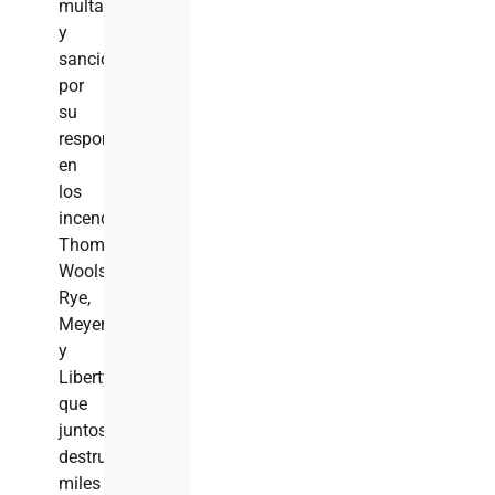
multas
y
sanciones
por
su
responsabilidad
en
los
incendios
Thomas,
Woolsey,
Rye,
Meyers
y
Liberty,
que
juntos
destruyeron
miles