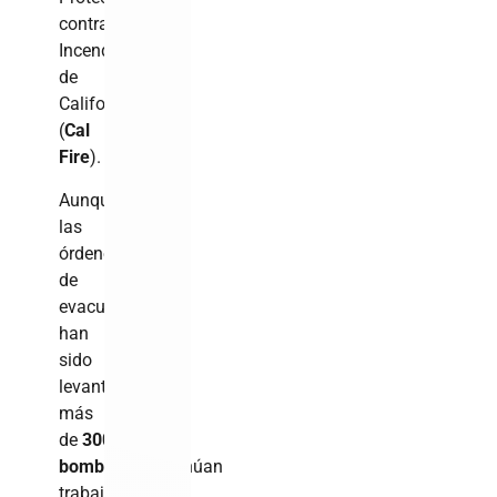
contra
Incendios
de
California
(
Cal
Fire
).
Aunque
las
órdenes
de
evacuación
han
sido
levantadas,
más
de
300
bomberos
continúan
trabajando