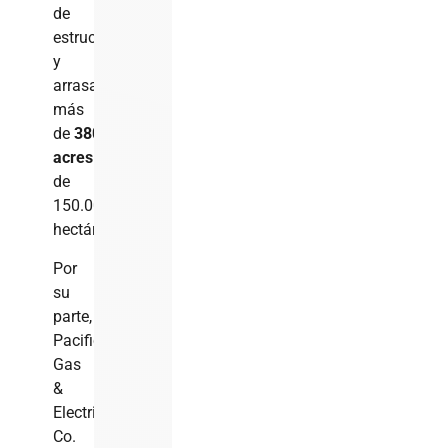
de
estructuras
y
arrasaron
más
de
380,000
acres
(más
de
150.000
hectáreas).
Por
su
parte,
Pacific
Gas
&
Electric
Co.