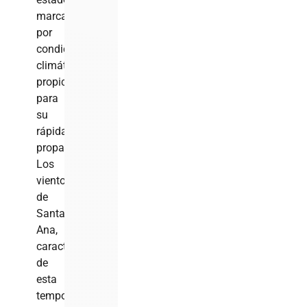
marcados
por
condiciones
climáticas
propicias
para
su
rápida
propagación.
Los
vientos
de
Santa
Ana,
característicos
de
esta
temporada,