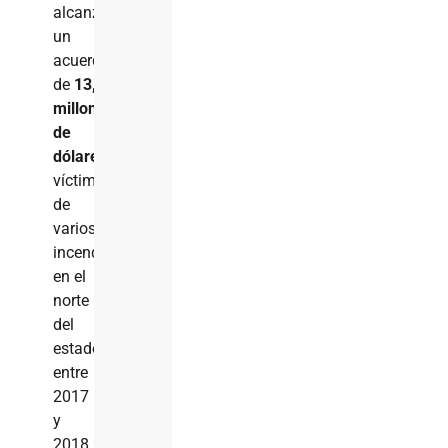
alcanzó
un
acuerdo
de
13,500
millones
de
dólares
con
víctimas
de
varios
incendios
en el
norte
del
estado
entre
2017
y
2018,