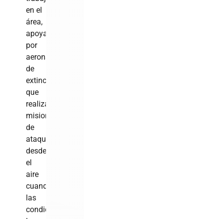
en el
área,
apoyados
por
aeronaves
de
extinción
que
realizan
misiones
de
ataque
desde
el
aire
cuando
las
condiciones