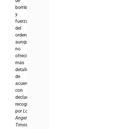
de
bomberos
y
fuerzas
del
orden,
aunque
no
ofreció
más
detalles,
de
acuerdo
con
declaraciones
recogidas
por
Los
Angeles
Times
.