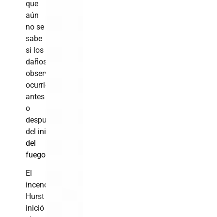
que
aún
no se
sabe
si los
daños
observados
ocurrieron
antes
o
después
del
inicio
del
fuego.
El
incendio
Hurst
inició