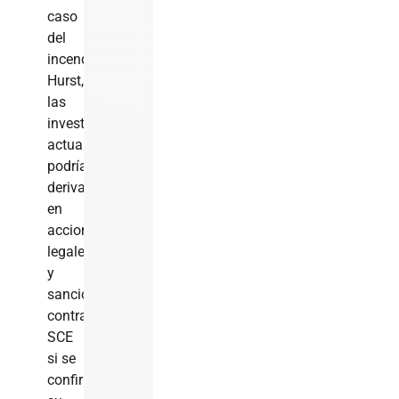
caso
del
incendio
Hurst,
las
investigaciones
actuales
podrían
derivar
en
acciones
legales
y
sanciones
contra
SCE
si se
confirma