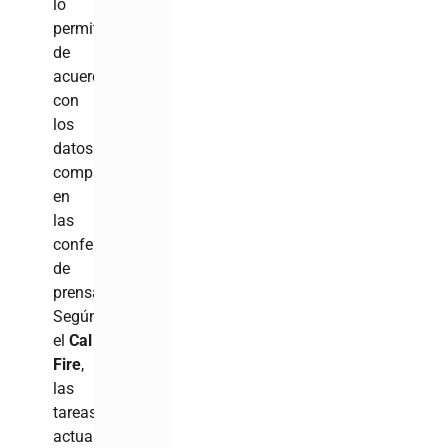
lo
permiten,
de
acuerdo
con
los
datos
compartidos
en
las
conferencias
de
prensa.
Según
el
Cal
Fire
,
las
tareas
actuales