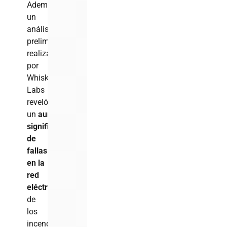
Además,
un
análisis
preliminar
realizado
por
Whisker
Labs
reveló
un
aumento
significativo
de
fallas
en la
red
eléctrica
cerca
de
los
incendios