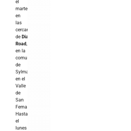
el
martes
en
las
cercanías
de
Diamond
Road
,
en la
comunidad
de
Sylmar,
en el
Valle
de
San
Fernando.
Hasta
el
lunes