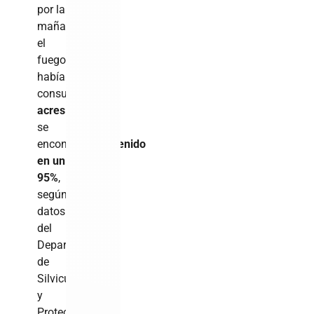
por la
mañana,
el
fuego
había
consumido
799
acres
y
se
encontraba
contenido
en un
95%
,
según
datos
del
Departamento
de
Silvicultura
y
Protección