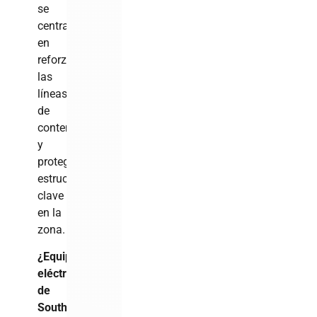
se
centran
en
reforzar
las
líneas
de
contención
y
proteger
estructuras
clave
en la
zona.
¿Equipo
eléctrico
de
Southern