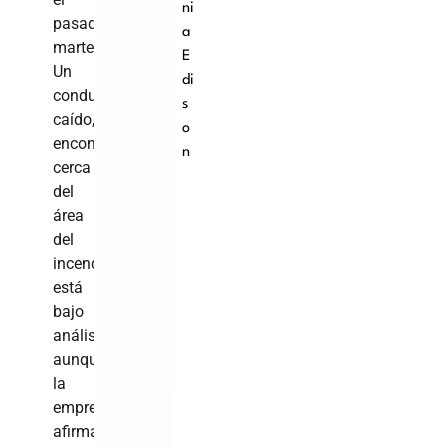
ni
pasado
a
martes.
E
Un
di
conductor
s
caído,
o
encontrado
n
cerca
del
área
del
incendio,
está
bajo
análisis,
aunque
la
empresa
afirma