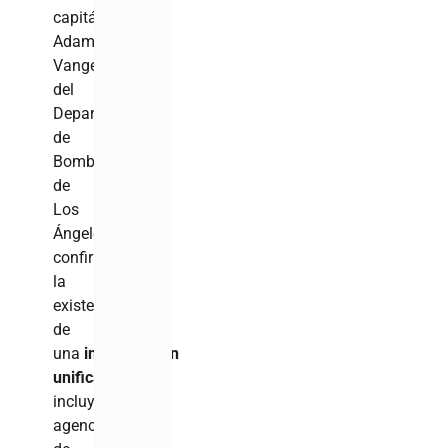
capitán
Adam
Vangerpen,
del
Departamento
de
Bomberos
de
Los
Ángeles,
confirmó
la
existencia
de
una
investigación
unificada
que
incluye
agencias