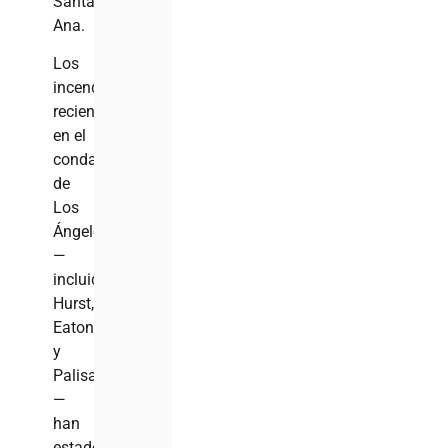
Santa
Ana.
Los
incendios
recientes
en el
condado
de
Los
Ángeles
—
incluidos
Hurst,
Eaton
y
Palisades
—
han
estado