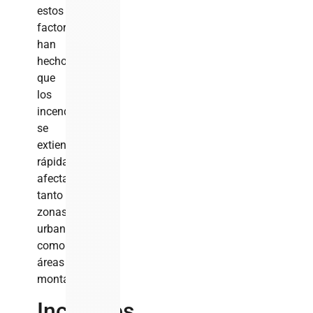
estos
factores
han
hecho
que
los
incendios
se
extiendan
rápidamente,
afectando
tanto
zonas
urbanas
como
áreas
montañosas.
Incendios