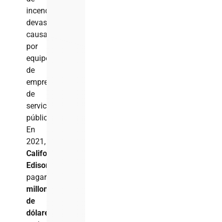
incendios
devastadores
causados
por
equipos
de
empresas
de
servicios
públicos.
En
2021,
Southern
California
Edison
acordó
pagar
550
millones
de
dólares
en