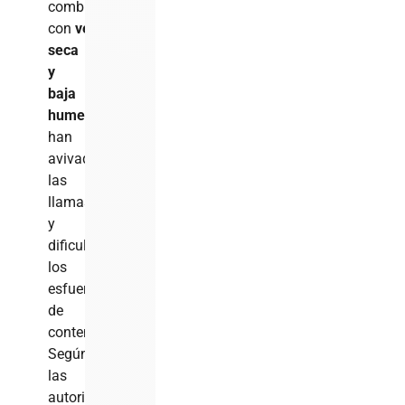
combinados
con
vegetación
seca
y
baja
humedad
,
han
avivado
las
llamas
y
dificultado
los
esfuerzos
de
contención.
Según
las
autoridades,