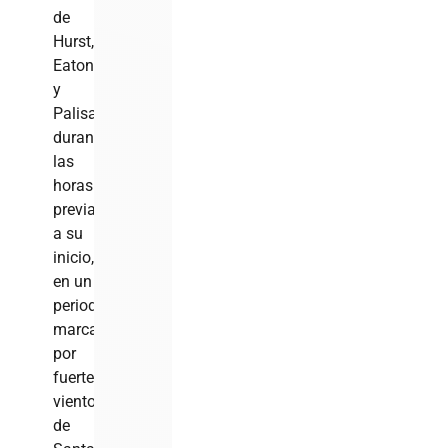
de
Hurst,
Eaton
y
Palisades
durante
las
horas
previas
a su
inicio,
en un
periodo
marcado
por
fuertes
vientos
de