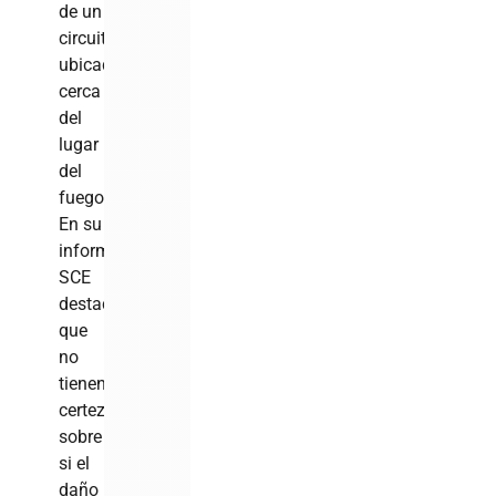
de un
circuito
ubicado
cerca
del
lugar
del
fuego.
En su
informe,
SCE
destacó
que
no
tienen
certeza
sobre
si el
daño