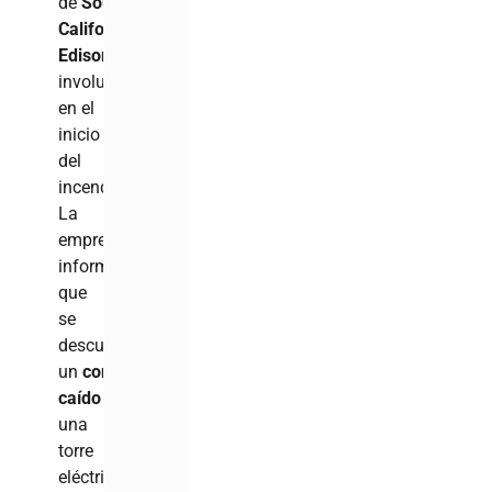
de
Southern
California
Edison
estuvo
involucrado
en el
inicio
del
incendio.
La
empresa
informó
que
se
descubrió
un
conductor
caído
en
una
torre
eléctrica