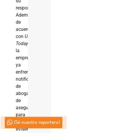
su
responsabilidad.
Además,
de
acuerdo
con
USA
Today
,
la
empresa
ya
enfrenta
notificaciones
de
abogados
de
aseguradoras
para
preservar
¡Sé nuestro reportero!
evidencia