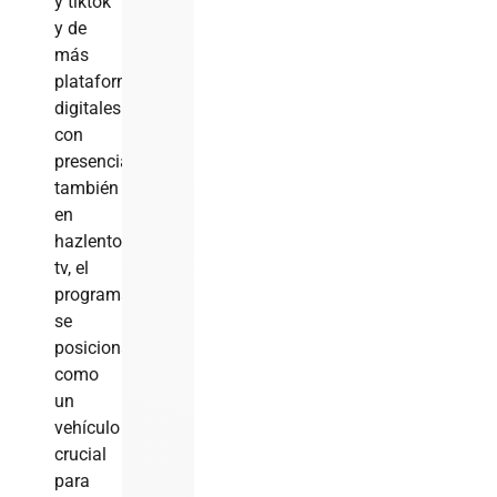
y tiktok
y de
más
plataformas
digitales
con
presencia
también
en
hazlento
tv, el
programa
se
posiciona
como
un
vehículo
crucial
para