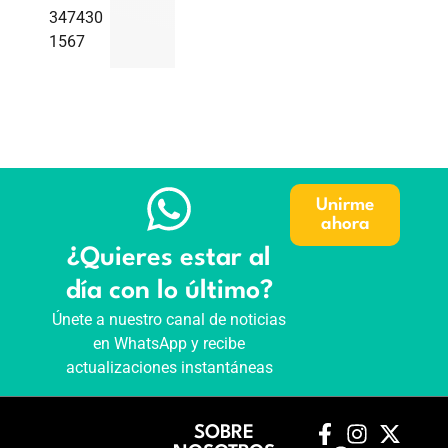
347430
1567
Unirme
ahora
¿Quieres estar al
día con lo último?
Únete a nuestro canal de noticias
en WhatsApp y recibe
actualizaciones instantáneas
SOBRE