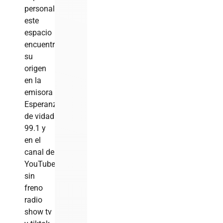
personal,
este
espacio
encuentra
su
origen
en la
emisora
Esperanza
de vidad
99.1 y
en el
canal de
YouTube
sin
freno
radio
show tv