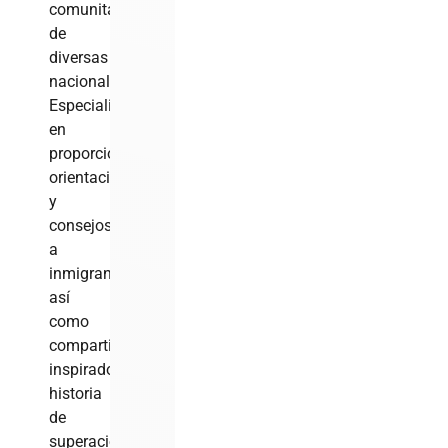
comunitarios
de
diversas
nacionalidades.
Especializado
en
proporcionar
orientación
y
consejos
a
inmigrantes
así
como
compartir
inspiradora
historia
de
superación