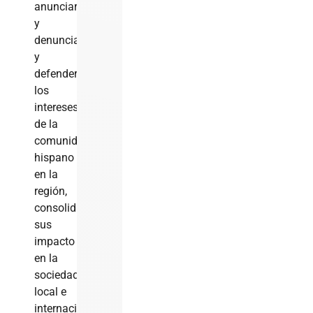
anunciar
y
denuncia
y
defender
los
intereses
de la
comunidad
hispano
en la
región,
consolidando
sus
impacto
en la
sociedad
local e
internacional