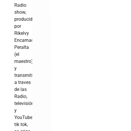
Radio
show,
producido
por
Rikelvy
Encarnacion
Peralta
(el
maestro)
y
transmitidos
a traves
de las
Radio,
televisión
y
YouTube,
tik tok,