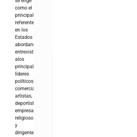
se erige
como el
principal
referente
en los
Estados
abordando
entrevista
alos
principale
líderes
políticos,
comerciantes,
artistas,
deportistas,
empresario,
religioso
y
dirigentes