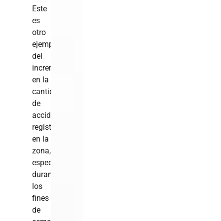
Este
es
otro
ejemplo
del
incremento
en la
cantidad
de
accidentes
registrados
en la
zona,
especialmente
durante
los
fines
de