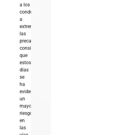
a los
conductores
a
extremar
las
precauciones,
considerando
que
estos
días
se
ha
evidenciado
un
mayor
riesgo
en
las
vías.