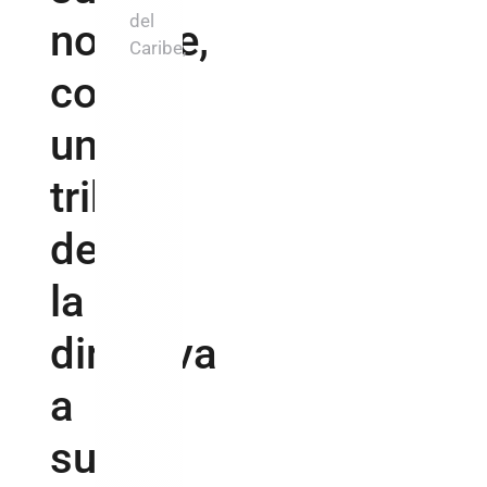
del
nombre,
Caribe,
como
un
tributo
de
la
directiva
a
su