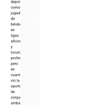
deportivo
como
jugador
de
béisbol
en
ligas
aficionadas
y
locutor
profesional,
pero
en
cuanto
vio la
oportunidad
de
conjugar
ambas