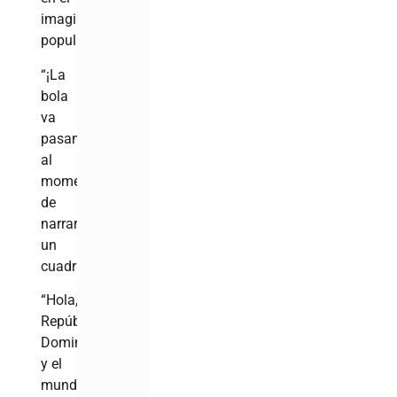
imaginario
popular:
“¡La
bola
va
pasando!”…
al
momento
de
narrar
un
cuadrangular.
“Hola,
República
Dominicana
y el
mundo”…