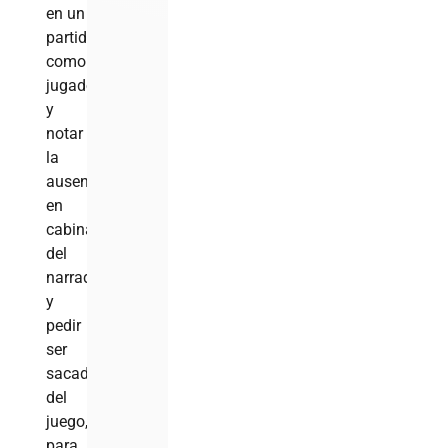
en un
partido
como
jugador
y
notar
la
ausencia
en
cabina
del
narrador
y
pedir
ser
sacado
del
juego,
para