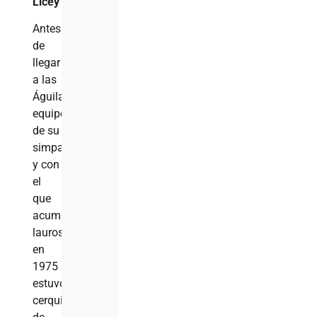
Licey
Antes
de
llegar
a las
Águilas,
equipo
de su
simpatía
y con
el
que
acumuló
lauros,
en
1975
estuvo
cerquita