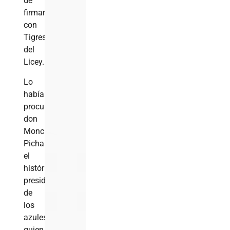
de
firmar
con
Tigres
del
Licey.
Lo
había
procurado
don
Monchin
Pichardo,
el
histórico
presidente
de
los
azules,
quien