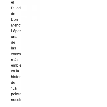
el
fallecimiento
de
Don
Mendy
López,
una
de
las
voces
más
emblemáticas
en la
historia
de
“La
pelota
nuestra”.