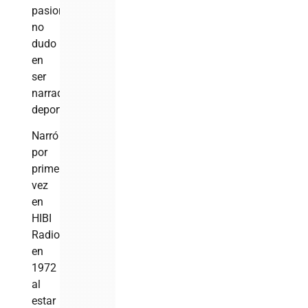
pasiones
no
dudo
en
ser
narrador
deportivo.
Narró
por
primera
vez
en
HIBI
Radio
en
1972
al
estar