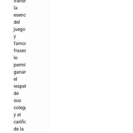
transmitir
la
esencia
del
juego
y
famosas
frases,
le
permitieron
ganarse
el
respeto
de
sus
colegas
y el
cariño
de la