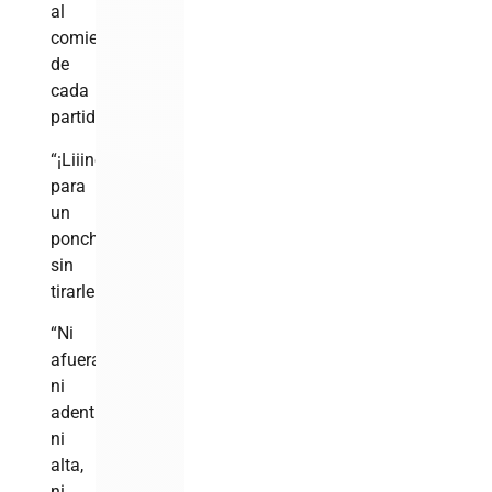
al
comienzo
de
cada
partido.
“¡Liiindo!”…
para
un
ponche
sin
tirarle.
“Ni
afuera,
ni
adentro,
ni
alta,
ni