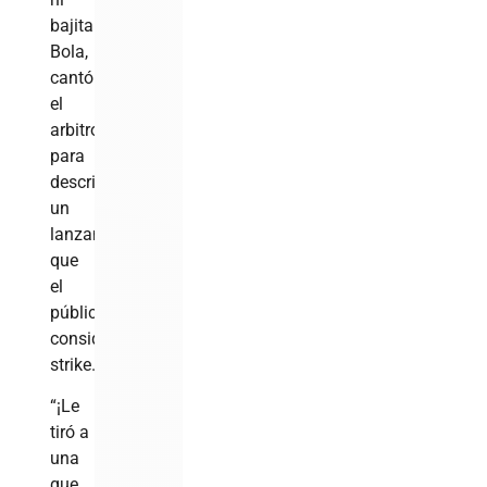
bajita.
Bola,
cantó
el
arbitro”…
para
describir
un
lanzamiento
que
el
público
consideraba
strike.
“¡Le
tiró a
una
que