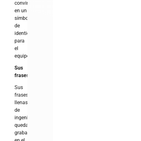
convirtiéndose
en un
símbolo
de
identidad
para
el
equipo.
Sus
frases
Sus
frases
llenas
de
ingenio
quedaron
grabadas
en el