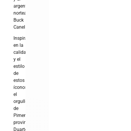
argentino-
norteamericano
Buck
Canel.
Inspirado
en la
calidad
y el
estilo
de
estos
íconos,
el
orgullo
de
Pimentel,
provincia
Duarte,