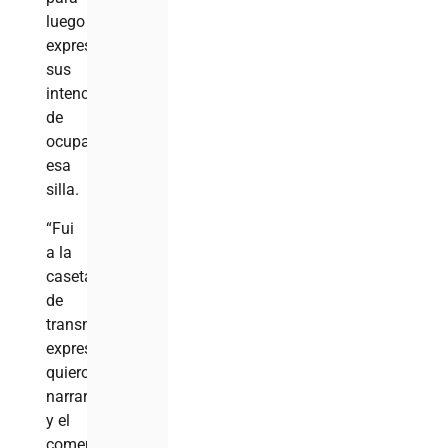
luego
expresar
sus
intenciones
de
ocupar
esa
silla.
“Fui
a la
caseta
de
transmisión
expresando:
quiero
narrar
y el
comentarista