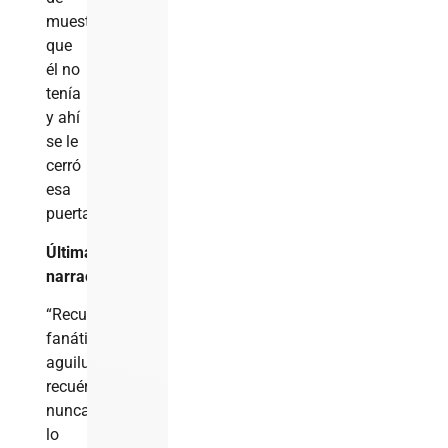
muestra,
que
él no
tenía
y ahí
se le
cerró
esa
puerta.
Última
narración
“Recuerden
fanáticos
aguiluchos,
recuérdenlo,
nunca
lo