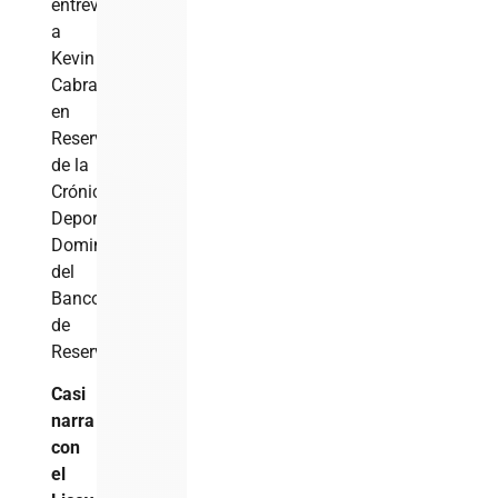
entrevista
a
Kevin
Cabral
en
Reservas
de la
Crónica
Deportiva
Dominicana
del
Banco
de
Reservas.
Casi
narra
con
el