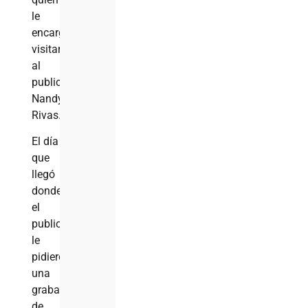
le
encargó
visitar
al
publicista
Nandy
Rivas.
El día
que
llegó
donde
el
publicista
le
pidieron
una
grabación
de