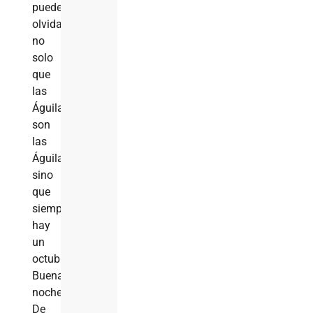
pueden
olvidar,
no
solo
que
las
Águilas
son
las
Águilas,
sino
que
siempre
hay
un
octubre.
Buenas
noches…”
De