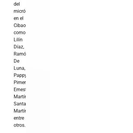
del
micrófono
en el
Cibao,
como
Lilín
Díaz,
Ramón
De
Luna,
Pappy
Pimentel,
Ernesto
Martínez,
Santana
Martínez,
entre
otros.