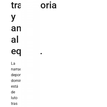
trayectoria
y
amor
al
equipo.
La
narración
deportiva
dominicana
está
de
luto
tras