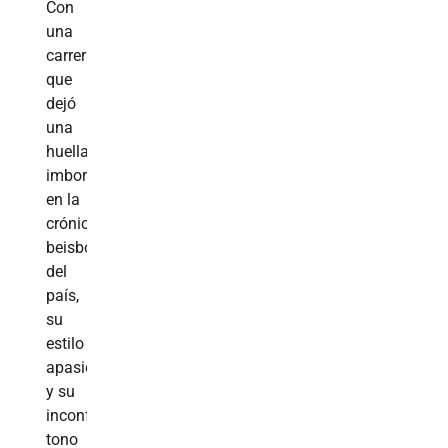
Con
una
carrera
que
dejó
una
huella
imborrable
en la
crónica
beisbolera
del
país,
su
estilo
apasionado
y su
inconfundible
tono