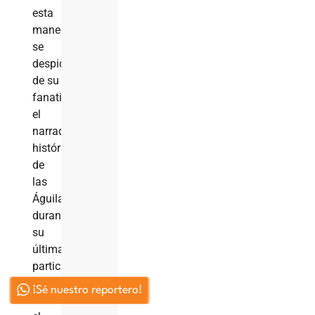
esta
manera
se
despidió
de su
fanaticada
el
narrador
histórico
de
las
Águilas
durante
su
última
participación
como
¡Sé nuestro reportero!
narrador