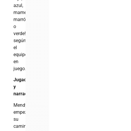
azul,
mamey,
marrón
o
verde!”…
según
el
equipo
en
juego.
Jugador
y
narrador
Mendy
empezó
su
camino