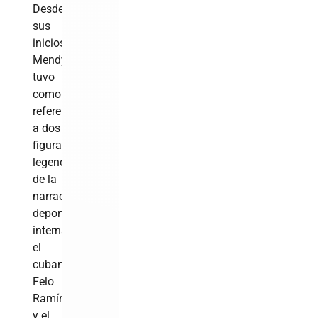
Desde
sus
inicios,
Mendy
tuvo
como
referentes
a dos
figuras
legendarias
de la
narración
deportiva
internacional:
el
cubano
Felo
Ramírez
y el