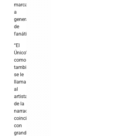
marcaron
a
generaciones
de
fanáticos.
“El
Único”,
como
también
se le
llamaba
al
artista
de la
narración,
coincidió
con
grandes