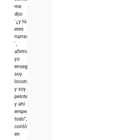
me
dijo
´¿y tú
eres
narrador?
´,
afirmando
yo
enseguida,
soy
locutor
y soy
pelotero
y ahí
empezó
todo”,
contó
en