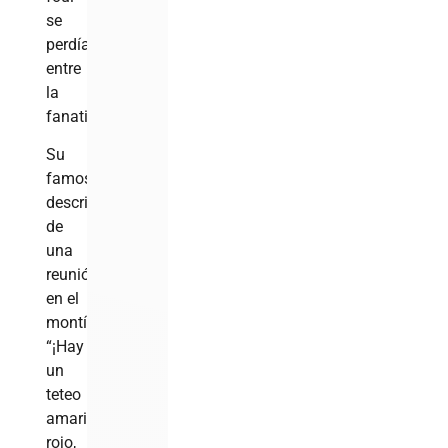
se
perdía
entre
la
fanaticada.
Su
famosa
descripción
de
una
reunión
en el
montículo:
“¡Hay
un
teteo
amarillo,
rojo,