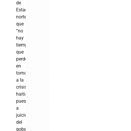
de
Estado
norteamericano
que
“no
hay
tiempo
que
perder”
en
torno
a la
crisis
haitiana,
pues,
a
juicio
del
gobernante,