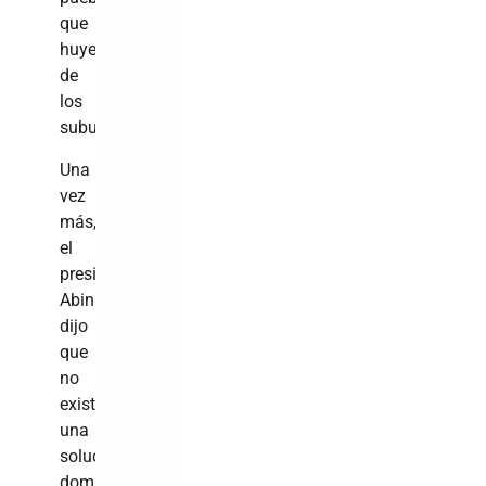
que
huye
de
los
suburbios.
Una
vez
más,
el
presidente
Abinader
dijo
que
no
existe
una
solución
dominicana