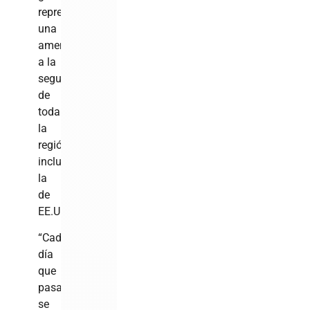
representa
una
amenaza
a la
seguridad
de
toda
la
región,
incluyendo
la
de
EE.UU.
“Cada
día
que
pasa
se