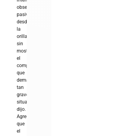
observa
pasiva
desde
la
orilla,
sin
mostrar
el
compromiso
que
demanda
tan
grave
situación”,
dijo.
Agregó
que
el