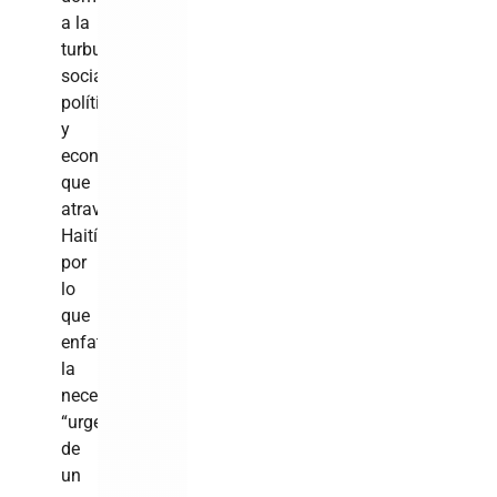
a la
turbulencia
social,
política
y
económica
que
atraviesa
Haití,
por
lo
que
enfatizó
la
necesidad
“urgente”
de
un