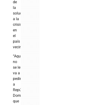
de
la
solución
a la
crisis
en
el
país
vecino.
“Aquí
no
se le
va a
pedir
a
República
Dominicana
que