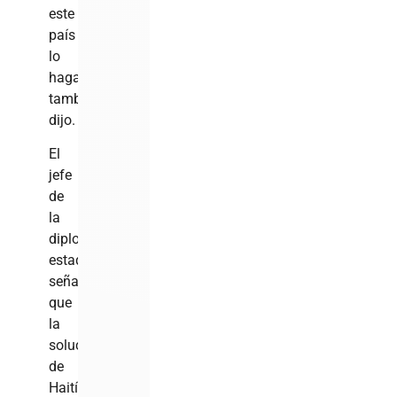
este
país
lo
haga
también”,
dijo.
El
jefe
de
la
diplomacia
estadounidense
señaló
que
la
solución
de
Haití