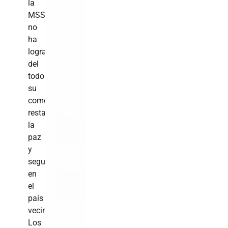
la
MSS
no
ha
logrado
del
todo
su
cometido:
restablecer
la
paz
y
seguridad
en
el
país
vecino.
Los