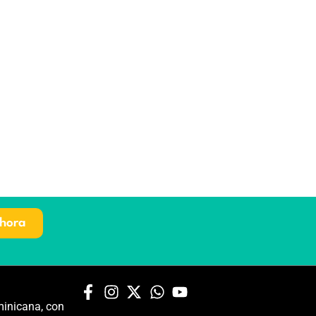
hora
inicana, con