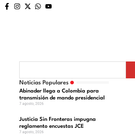
a
ras
Noticias Populares
na
Abinader llega a Colombia para
mento
transmisión de mando presidencial
tas
7 agosto, 2026
Justicia Sin Fronteras impugna
reglamento encuestas JCE
7 agosto, 2026