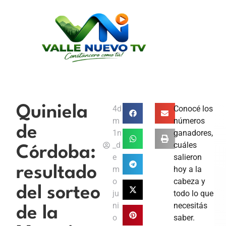
Quiniela
4d
Conocé los
m
números
de
1n
ganadores,
_d
cuáles
Córdoba:
e
salieron
resultado
m
hoy a la
o
cabeza y
del sorteo
ju
todo lo que
ni
necesitás
de la
o
saber.