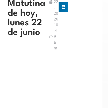
Matutina
22
,
de hoy,
20
26
lunes 22
10
de junio
:4
9
a
m