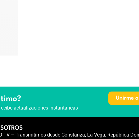
ltimo?
Unirme a
recibe actualizaciones instantáneas
OSOTROS
TV – Transmitimos desde Constanza, La Vega, República Dom