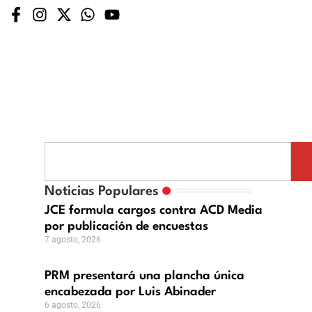
M
sentará
Noticias Populares
ncha
JCE formula cargos contra ACD Media
ca
por publicación de encuestas
abezada
7 agosto, 2026
PRM presentará una plancha única
nader
encabezada por Luis Abinader
6 agosto, 2026
,