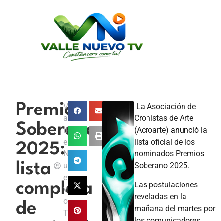
Premios
V
La Asociación de
a
Cronistas de Arte
Soberano
ll
(Acroarte)
anunció
la
e
lista oficial de los
2025:
N
nominados Premios
lista
u
Soberano 2025.
e
Las postulaciones
completa
v
reveladas en la
o
de
mañana del martes por
T
los comunicadores