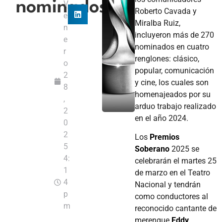
nominados
V
Roberto Cavada y
e
Miralba Ruiz,
n
incluyeron más de 270
e
nominados en cuatro
r
renglones: clásico,
o
popular, comunicación
2
y cine, los cuales son
8
homenajeados por su
,
arduo trabajo realizado
2
en el año 2024.
0
2
Los
Premios
5
Soberano
2025 se
4:
celebrarán el martes 25
1
de marzo en el Teatro
4
Nacional y tendrán
p
como conductores al
m
reconocido cantante de
merengue
Eddy