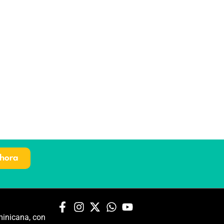
hora
inicana, con