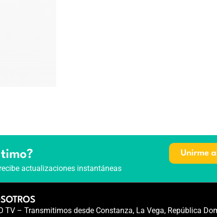
ltimo?
Unirme a
recibe actualizaciones instantáneas
OSOTROS
TV – Transmitimos desde Constanza, La Vega, República Dom