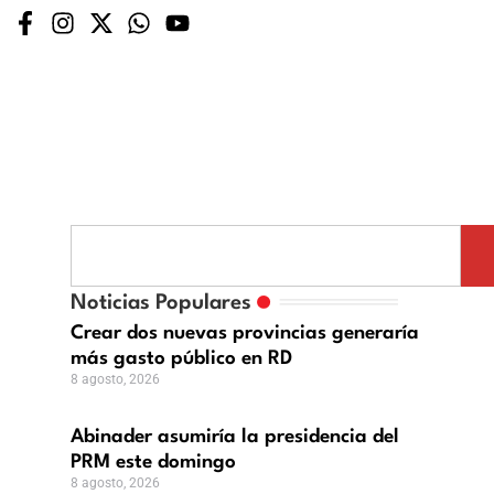
ader
iría
Noticias Populares
idencia
Crear dos nuevas provincias generaría
más gasto público en RD
8 agosto, 2026
ngo
Abinader asumiría la presidencia del
PRM este domingo
8 agosto, 2026