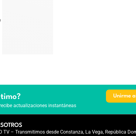
e
ltimo?
Unirme a
recibe actualizaciones instantáneas
OSOTROS
TV – Transmitimos desde Constanza, La Vega, República Dom