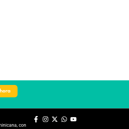
hora
inicana, con