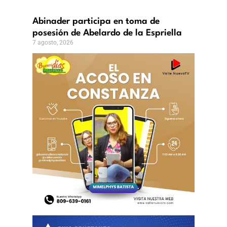
ricanos
vincias?
Abinader participa en toma de
,
posesión de Abelardo de la Espriella
7 agosto, 2026