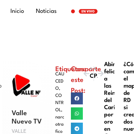
Inicio
Noticias
Abinader
¿C
Etiquetas:
Comparte
ANTERIOR
SIGUIENTE
felicita
cam
CAU
Conor McGregor asegura que vio su propia muerte en tratamiento alucinógeno y ahora es cristiano
Paliza advierte sobre posibilidad de que surjan más casos de narcotráfico y crimen organizado
a
el
este
CED
o
las
ma
O
,
Post:
Reinas
de
CO
del
RD
NTR
Caribe
si
OL
,
Valle
por
cre
narc
Nuevo TV
oro
dos
otra
n
en
nue
VALLE
fico