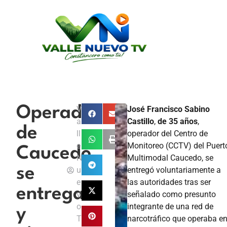
Operador
V
José Francisco Sabino
a
Castillo
,
de 35 años
,
de
ll
operador del Centro de
e
Monitoreo (CCTV) del Puert
Caucedo
N
Multimodal Caucedo, se
se
u
entregó voluntariamente a
e
las autoridades tras ser
entrega
v
señalado como presunto
o
integrante de una red de
y
T
narcotráfico que operaba e