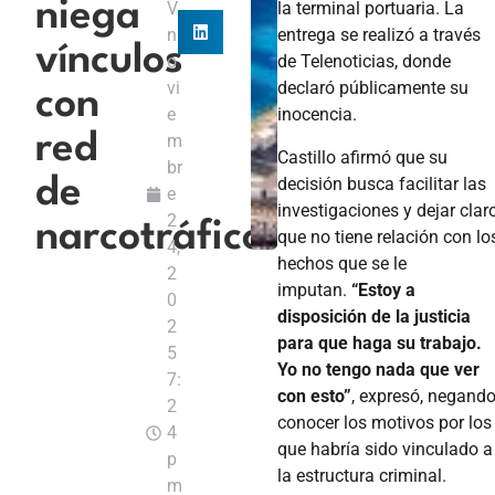
niega
V
la terminal portuaria. La
n
entrega se realizó a través
vínculos
o
de Telenoticias, donde
vi
declaró públicamente su
con
e
inocencia.
red
m
Castillo afirmó que su
br
decisión busca facilitar las
de
e
investigaciones y dejar clar
2
narcotráfico
que no tiene relación con lo
4,
hechos que se le
2
imputan.
“Estoy a
0
disposición de la justicia
2
para que haga su trabajo.
5
Yo no tengo nada que ver
7:
con esto”
, expresó, negand
2
conocer los motivos por los
4
que habría sido vinculado a
p
la estructura criminal.
m