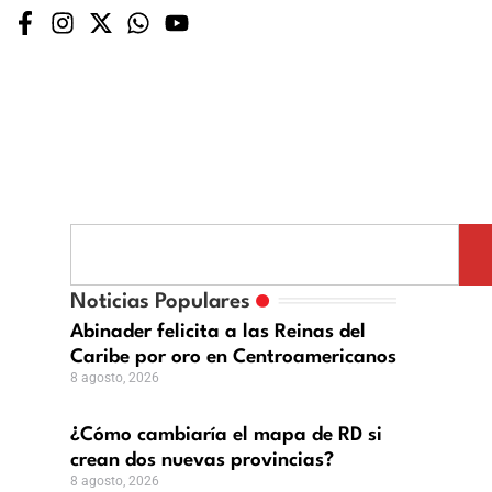
ómo
biaría
Noticias Populares
pa
Abinader felicita a las Reinas del
Caribe por oro en Centroamericanos
8 agosto, 2026
an
¿Cómo cambiaría el mapa de RD si
crean dos nuevas provincias?
vas
8 agosto, 2026