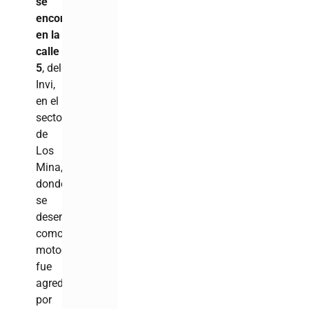
se
encontraba
en la
calle
5
, del
Invi,
en el
sector
de
Los
Mina,
donde
se
desempeña
como
motoconchista,
fue
agredido
por