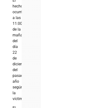
El
hecho
ocurrió
a las
11:00
de la
mañana
del
día
22
de
diciembre
del
pasado
año
según
la
víctima.
El