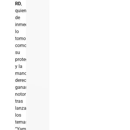
RD
,
quien
de
inmediato
lo
tomo
como
su
protegido
y la
mano
derecha,
ganando
notoriedad
tras
lanzar
los
temas
“Yamilet”