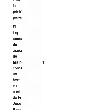
la
prisión
preventiva.
El
imputado
está
acusado
de
asociación
de
malhechores
para
cometer
un
homicidio
en
contra
de
Freisi
José
Báez