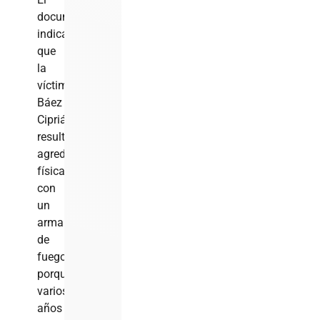
documento
indica
que
la
víctima,
Báez
Ciprián,
resultó
agredida
físicamente
con
un
arma
de
fuego
porque
varios
años