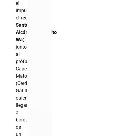
el
imputado,
el
reguetonero
Santos
Alcántara
(
Onguito
Wa
),
junto
al
prófugo
Capellán
Matos
(Cerdo
Gatillo),
quienes
llegaron
a
bordo
de
un