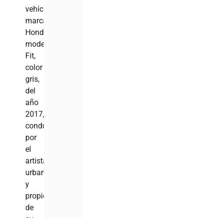
vehículo
marca
Honda,
modelo
Fit,
color
gris,
del
año
2017,
conducido
por
el
artista
urbano
y
propiedad
de