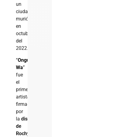
un
ciudadano
murió
en
octubre
del
2022.
“
Onguito
Wa
”
fue
el
primer
artista
firmado
por
la
disquera
de
Rochy