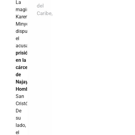
La
del
magistrada
Caribe,
Karen
Minyetti,
dispuso
el
acusado
guarde
prisión
en la
cárcel
de
Najayo
Hombres,
de
San
Cristóbal.
De
su
lado,
el