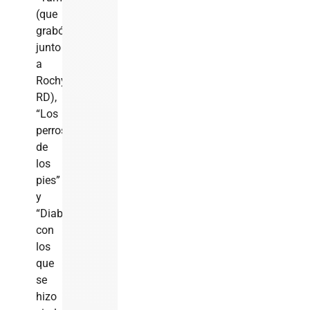
(que
grabó
junto
a
Rochy
RD),
“Los
perros
de
los
pies”
y
“Diablona”,
con
los
que
se
hizo