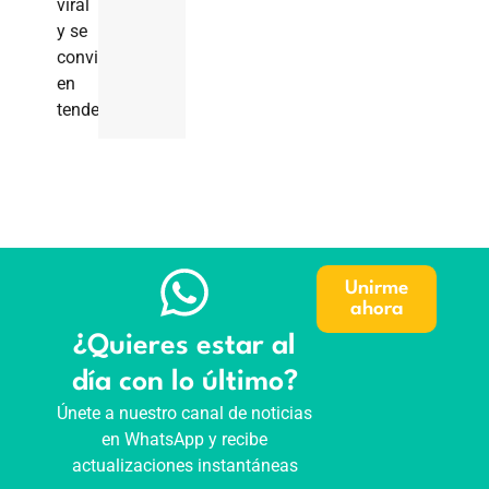
viral
y se
convirtió
en
tendencia.
Unirme
ahora
¿Quieres estar al
día con lo último?
Únete a nuestro canal de noticias
en WhatsApp y recibe
actualizaciones instantáneas