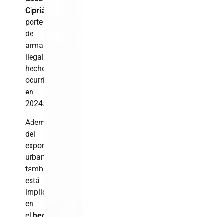
Ciprián
y
porte
de
arma
ilegal,
hecho
ocurrido
en
2024.
Además
del
exponente
urbano,
también
está
implicado
en
el
hecho