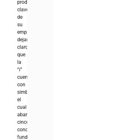
productos
clave
de
su
empresa,
dejando
claro
que
la
“i”
cuenta
con
simbolismo,
el
cual
abarca
cinco
conceptos
fundamentales