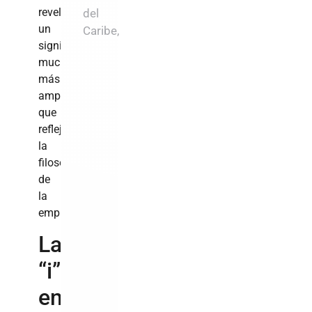
reveló
del
un
Caribe,
significado
mucho
más
amplio
que
refleja
la
filosofía
de
la
empresa.
La
“i”
en