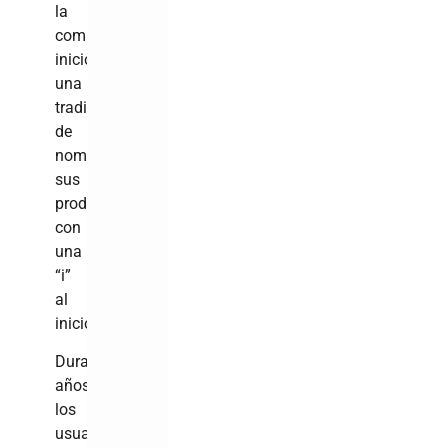
la
compañía
inició
una
tradición
de
nombrar
sus
productos
con
una
“i”
al
inicio.
Durante
años,
los
usuarios