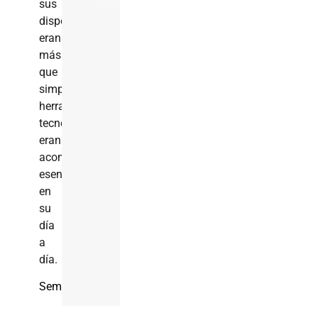
sus
dispositivos
eran
más
que
simples
herramientas
tecnológicas;
eran
acompañantes
esenciales
en
su
día
a
día.
Semana