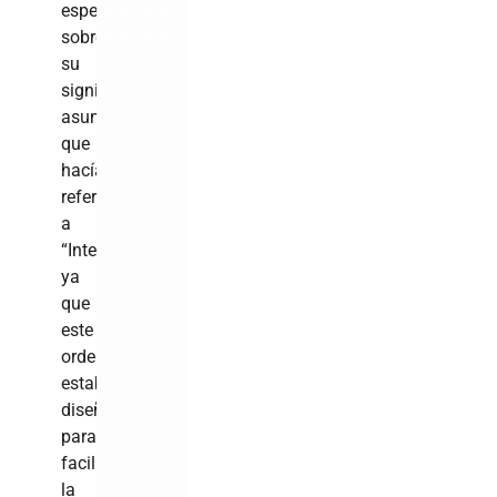
especularon
sobre
su
significado,
asumiendo
que
hacía
referencia
a
“Internet”,
ya
que
este
ordenador
estaba
diseñado
para
facilitar
la