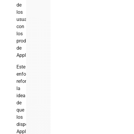
de
los
usuarios
con
los
productos
de
Apple.
Este
enfoque
reforzaba
la
idea
de
que
los
dispositivos
Apple