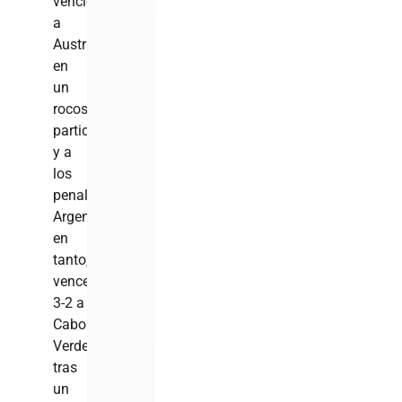
venciendo
a
Australia
en
un
rocoso
partido
y a
los
penaltis.
Argentina,
en
tanto,
vence
3-2 a
Cabo
Verde
tras
un