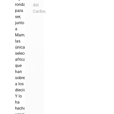
ronda
del
para
Caribe,
ser,
junto
a
Marruecos,
las
únicas
selecciones
africanas
que
han
sobrevivido
a los
dieciseisavos.
Y lo
ha
hecho