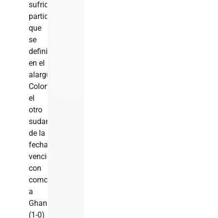
sufrido
partido
que
se
definió
en el
alargue.
Colombia,
el
otro
sudamericano
de la
fecha,
venció
con
comodidad
a
Ghana
(1-0)