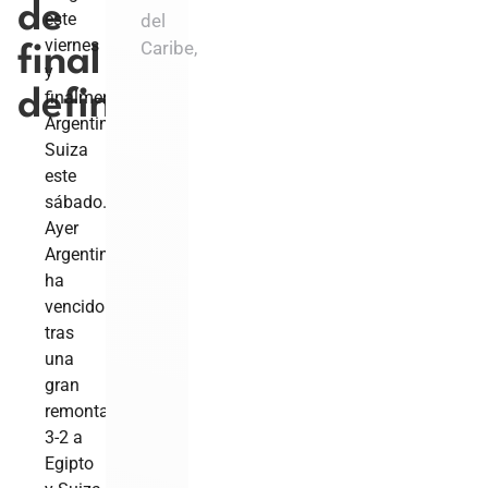
de
este
del
viernes
Caribe,
final
y
definidos
finalmente
Argentina-
Suiza
este
sábado.
Ayer
Argentina
ha
vencido
tras
una
gran
remontada
3-2 a
Egipto