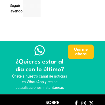
Seguir
leyendo
Unirme
ahora
¿Quieres estar al
día con lo último?
Únete a nuestro canal de noticias
en WhatsApp y recibe
actualizaciones instantáneas
SOBRE