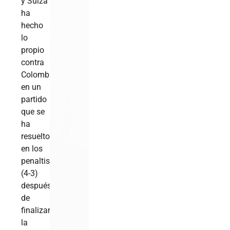
y Suiza
ha
hecho
lo
propio
contra
Colombia
en un
partido
que se
ha
resuelto
en los
penaltis
(4-3)
después
de
finalizar
la