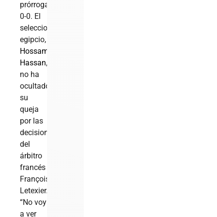
prórroga
0-0. El
seleccionador
egipcio,
Hossam
Hassan
,
no ha
ocultado
su
queja
por las
decisiones
del
árbitro
francés
François
Letexier.
“No voy
a ver