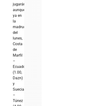
jugarán,
aunque
ya en
la
madrugada
del
lunes,
Costa
de
Marfil
–
Ecuador
(1.00,
Dazn)
y
Suecia
–
Túnez