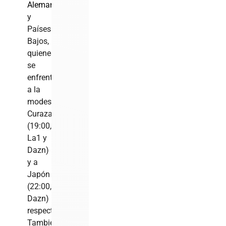
Alemania
y
Países
Bajos,
quienes
se
enfrentan
a la
modesta
Curazao
(19:00,
La1 y
Dazn)
y a
Japón
(22:00,
Dazn)
respectivamente.
También