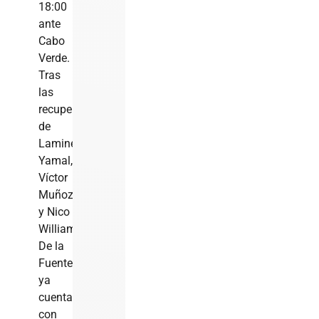
18:00
ante
Cabo
Verde.
Tras
las
recuperaciones
de
Lamine
Yamal,
Víctor
Muñoz
y Nico
Williams,
De la
Fuente
ya
cuenta
con