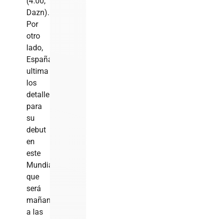
(4.00,
Dazn).
Por
otro
lado,
España
ultima
los
detalles
para
su
debut
en
este
Mundial,
que
será
mañana
a las