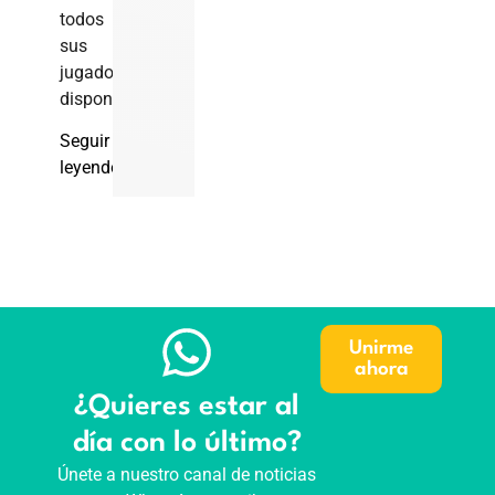
todos
sus
jugadores
disponibles.
Seguir
leyendo
Unirme
ahora
¿Quieres estar al
día con lo último?
Únete a nuestro canal de noticias