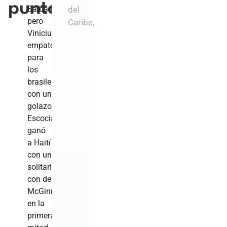
puntos
Saibari,
del
pero
Caribe,
Vinicius
empató
para
los
brasileños
con un
golazo.
Escocia
ganó
a Haití
con un
solitario
con de
McGinn
en la
primera