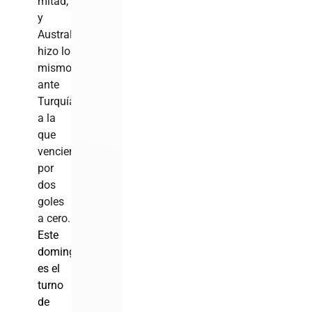
mitad,
y
Australia
hizo lo
mismo
ante
Turquía,
a la
que
vencieron
por
dos
goles
a cero.
Este
domingo
es el
turno
de