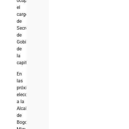
ocupando
el
cargo
de
Secretario
de
Gobierno
de
la
capital.
En
las
próximas
elecciones
a la
Alcaldía
de
Bogotá,