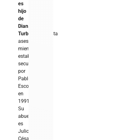
es
hijo
de
Diana
Turbay,
periodista
asesinada
mientras
estaba
secuestrada
por
Pablo
Escobar
en
1991.
Su
abuelo
es
Julio
César