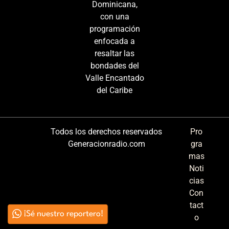
Dominicana,
con una
programación
enfocada a
resaltar las
bondades del
Valle Encantado
del Caribe
Todos los derechos reservados
Pro
Generacionradio.com
gra
mas
Noti
cias
Con
tact
¡Sé nuestro reportero!
o