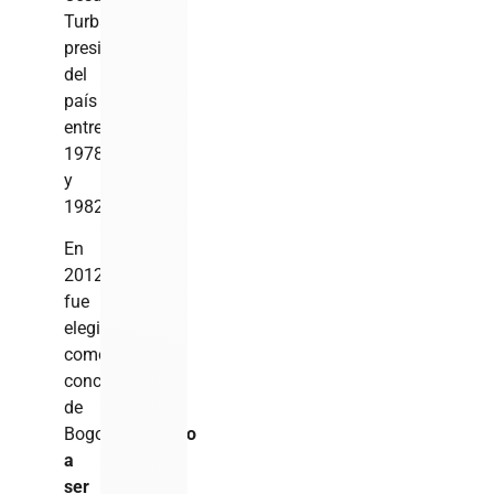
Turbay,
presidente
del
país
entre
1978
y
1982.
En
2012
fue
elegido
como
concejal
de
Bogotá,
llegando
a
ser