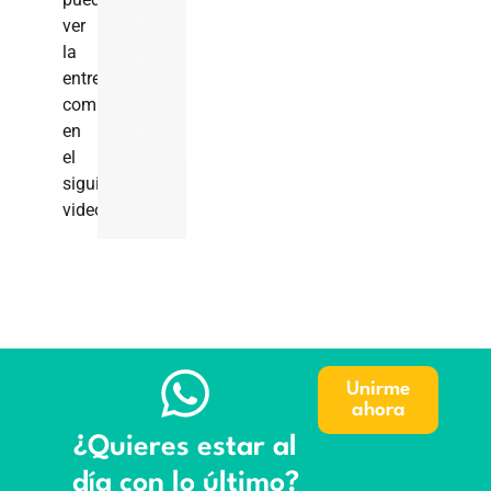
ver
la
entrevista
completa
en
el
siguiente
video:
Unirme
ahora
¿Quieres estar al
día con lo último?