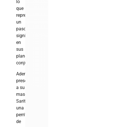
lo
que
representa
un
paso
significativo
en
sus
planes
conjuntos.
Además,
presentaron
a su
mascota
Sarita,
una
perrita
de