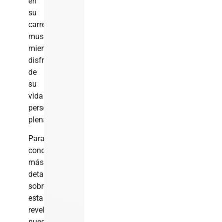
en
su
carrera
musical
mientras
disfruta
de
su
vida
personal
plenamente.​
Para
conocer
más
detalles
sobre
esta
revelación,
puedes