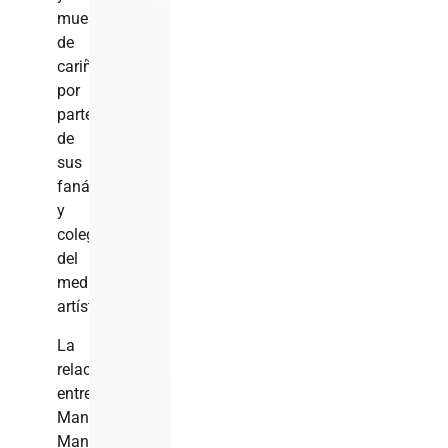
muestras
de
cariño
por
parte
de
sus
fanáticos
y
colegas
del
medio
artístico.
La
relación
entre
Manny
Manuel