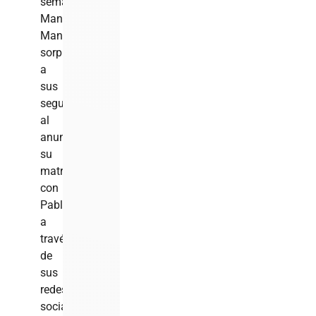
semanas,
Manny
Manuel
sorprendió
a
sus
seguidores
al
anunciar
su
matrimonio
con
Pablo
a
través
de
sus
redes
sociales,