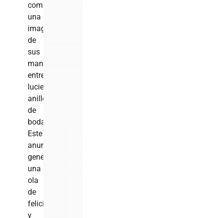
compartiendo
una
imagen
de
sus
manos
entrelazadas
luciendo
anillos
de
boda.
Este
anuncio
generó
una
ola
de
felicitaciones
y