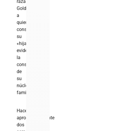
raza
Goldendoodle,
a
quien
consideran
su
«hija»,
evidenciando
la
consolidación
de
su
núcleo
familiar.
Hace
aproximadamente
dos