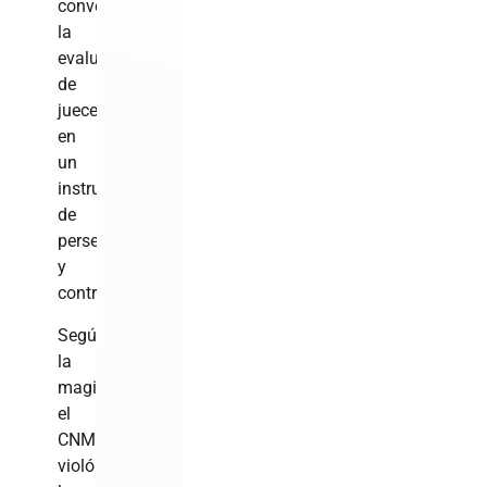
convertido
la
evaluación
de
jueces
en
un
instrumento
de
persecución
y
control”.
Según
la
magistrada,
el
CNM
violó