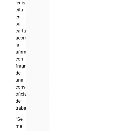
legis…”,
cita
en
su
carta,
acompañando
la
afirmación
con
fragmentos
de
una
conversación
oficial
de
trabajo.
“Se
me