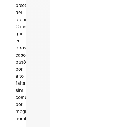
precedentes
del
propio
Consejo,
que
en
otros
casos
pasó
por
alto
faltas
similares
cometidas
por
magistrados
hombres.