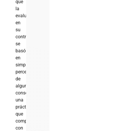
que
la
evaluación
en
su
contra
se
basó
en
simples
percepciones
de
algunos
consejeros,
una
práctica
que
compara
con