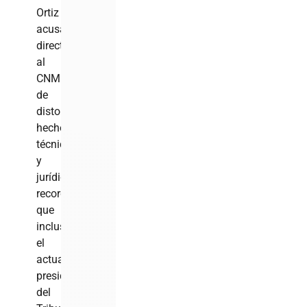
Ortiz
acusa
directamente
al
CNM
de
distorsionar
hechos
técnicos
y
jurídicos,
recordando
que
incluso
el
actual
presidente
del