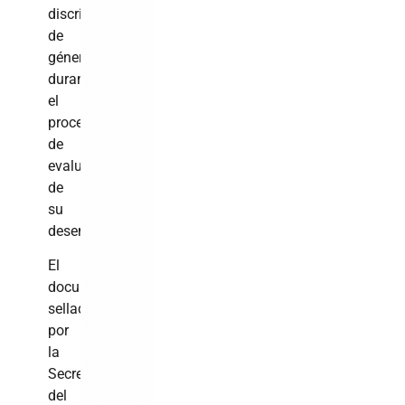
discriminación
de
género
durante
el
proceso
de
evaluación
de
su
desempeño.
El
documento,
sellado
por
la
Secretaría
del