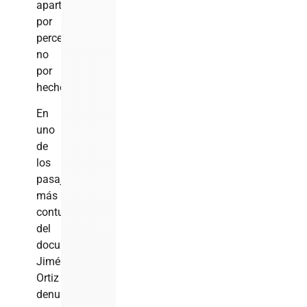
aparta
por
percepciones,
no
por
hechos”
En
uno
de
los
pasajes
más
contundentes
del
documento,
Jiménez
Ortiz
denuncia