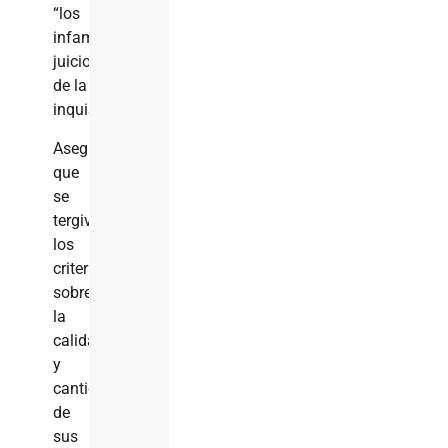
“los
infames
juicios
de la
inquisición”.
Asegura
que
se
tergiversaron
los
criterios
sobre
la
calidad
y
cantidad
de
sus