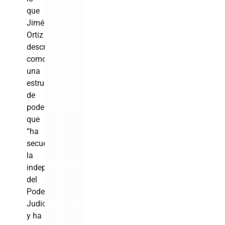
que
Jiménez
Ortiz
describe
como
una
estructura
de
poder
que
“ha
secuestrado
la
independencia
del
Poder
Judicial
y ha