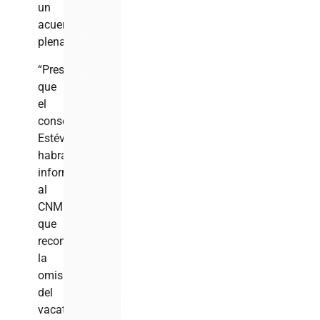
un
acuerdo
plenario.
“Presumo
que
el
consejero
Estévez
habrá
informado
al
CNM
que
reconoció
la
omisión
del
vacatio