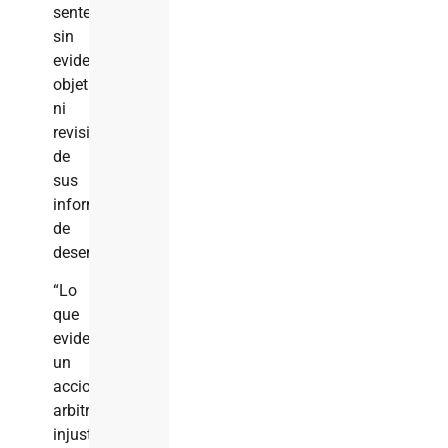
sentencias,
sin
evidencias
objetivas
ni
revisión
de
sus
informes
de
desempeño.
“Lo
que
evidencia
un
accionar
arbitrario,
injusto,