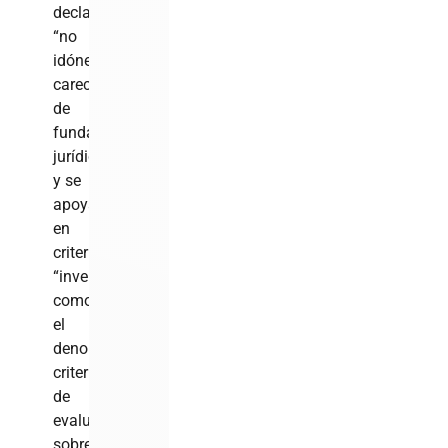
declararla
“no
idónea”
carecen
de
fundamento
jurídico
y se
apoyan
en
criterios
“inventados”,
como
el
denominado
criterio
de
evaluación
sobre