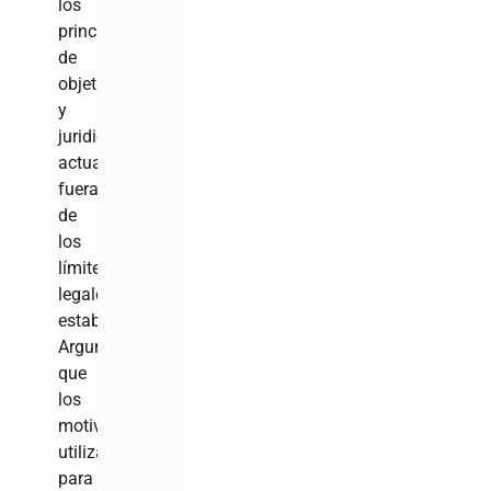
los
principios
de
objetividad
y
juridicidad,
actuando
fuera
de
los
límites
legales
establecidos.
Argumenta
que
los
motivos
utilizados
para