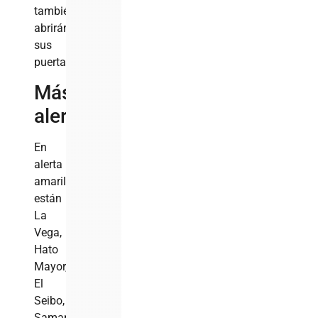
también
abrirán
sus
puertas.
Más
alertas
En
alerta
amarilla
están
La
Vega,
Hato
Mayor,
El
Seibo,
Samaná,