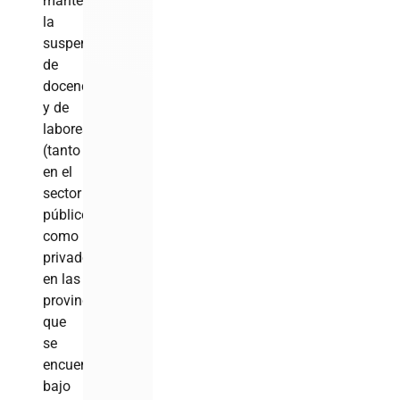
mantener
la
suspensión
de
docencia
y de
labores
(tanto
en el
sector
público
como
privado)
en las
provincias
que
se
encuentran
bajo