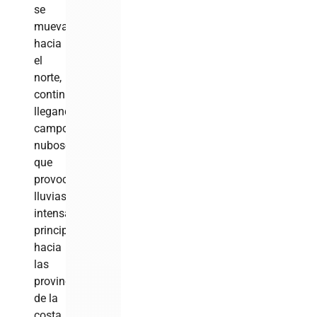
se
mueva
hacia
el
norte,
continuarán
llegando
campos
nubosos
que
provocarán
lluvias
intensas,
principalmente
hacia
las
provincias
de la
costa