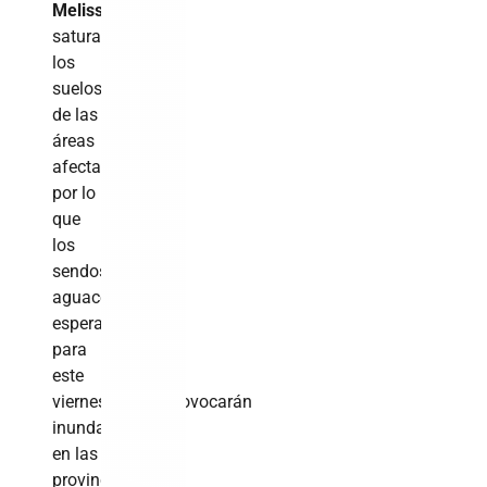
Melissa
han
saturado
los
suelos
de las
áreas
afectadas
por lo
que
los
sendos
aguaceros
esperados
para
este
viernes
lluvias
provocarán
inundaciones
en las
provincias