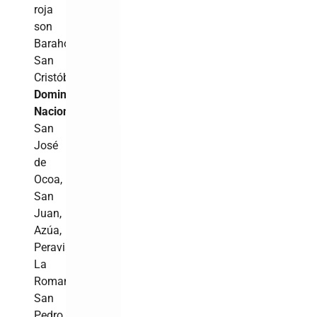
roja
son
Barahona,
San
Cristóbal,
Santo
Domingo
,
Distrito
Nacional
,
San
José
de
Ocoa,
San
Juan,
Azúa,
Peravia,
La
Romana,
San
Pedro