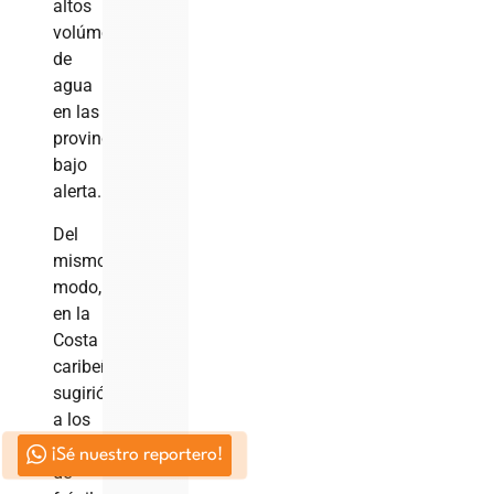
altos
volúmenes
de
agua
en las
provincias
bajo
alerta.
Del
mismo
modo,
en la
Costa
caribeña,
sugirió
a los
operadores
¡Sé nuestro reportero!
de