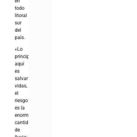
en
todo
litoral
sur
del
país.
«Lo
principal
aquí
es
salvar
vidas,
el
riesgo
es la
enorme
cantidad
de