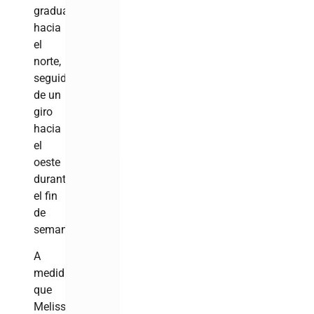
gradual
hacia
el
norte,
seguido
de un
giro
hacia
el
oeste
durante
el fin
de
semana.
A
medida
que
Melissa