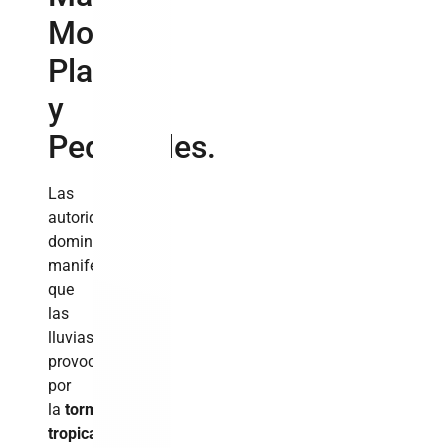
Monte
Plata
y
Pedernales.
Las
autoridades
dominicanas
manifestaron
que
las
lluvias
provocadas
por
la
tormenta
tropical