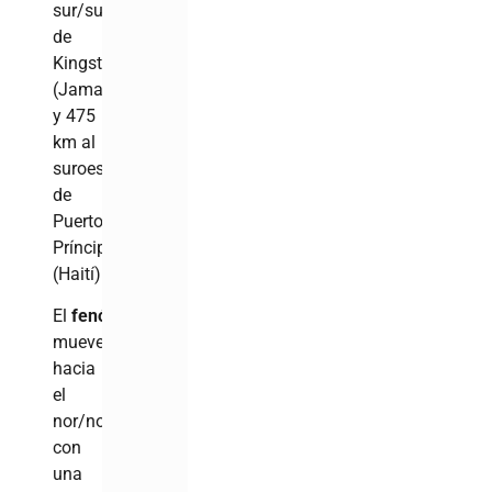
sur/sureste
de
Kingston
(Jamaica)
y 475
km al
suroeste
de
Puerto
Príncipe
(Haití).
El
fenómeno
se
mueve
hacia
el
nor/noroeste,
con
una