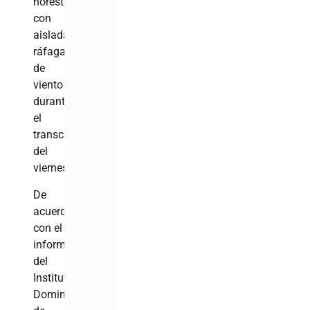
noreste
con
aisladas
ráfagas
de
viento
durante
el
transcurso
del
viernes.
De
acuerdo
con el
informe
del
Instituto
Dominicano