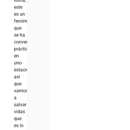
lluvia;
este
es un
fenómeno
que
se ha
convertido
prácticamente
en
uno
estacionario,
así
que
vamos
a
salvar
vidas
que
es lo