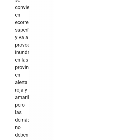
convierte
en
ecorrentía
superficial,
y va a
provocar
inundaciones
en las
provincias
en
alerta
roja y
amarilla,
pero
las
demás
no
deben