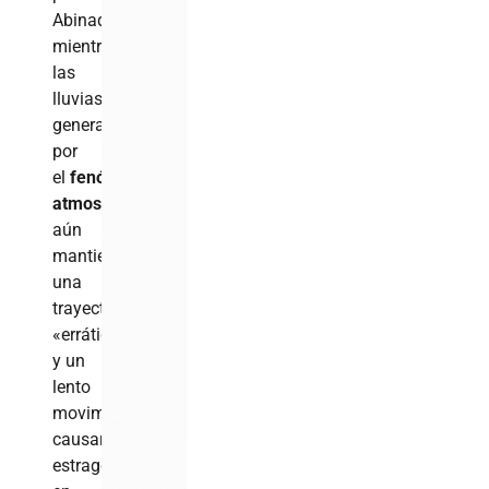
Abinader,
mientras
las
lluvias
generadas
por
el
fenómeno
atmosférico
que
aún
mantiene
una
trayectoria
«errática»
y un
lento
movimiento,
causaron
estragos