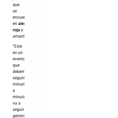
que
se
encuentran
en
alerta
roja
y
amarilla.
“Este
es un
evento
que
debemos
seguirlo
minuto
a
minuto,
va a
seguir
generando