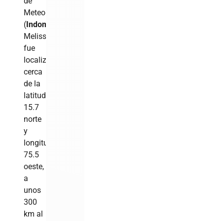
de
Meteorología
(
Indomet
),
Melissa
fue
localizada
cerca
de la
latitud
15.7
norte
y
longitud
75.5
oeste,
a
unos
300
km al