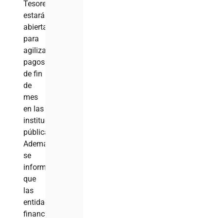
Tesorería
estarán
abiertas
para
agilizar
pagos
de fin
de
mes
en las
instituciones
públicas.
Además
se
informó
que
las
entidades
financieras