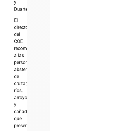
y
Duarte.
El
director
del
COE
recomendó
a las
personas
abstenerse
de
cruzar,
ríos,
arroyos
y
cañadas
que
presenten