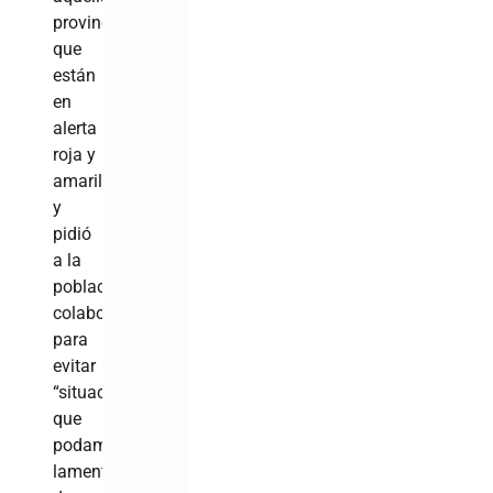
provincias
que
están
en
alerta
roja y
amarilla,
y
pidió
a la
población
colaborar
para
evitar
“situaciones
que
podamos
lamentar