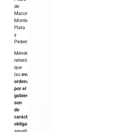
de
Macorís,
Monte
Plata
y
Pedernales.
Méndez
reiteró
que
las
evacuaciones
ordenadas
por el
gobierno
son
de
carácter
obligatorio
en
aquellas