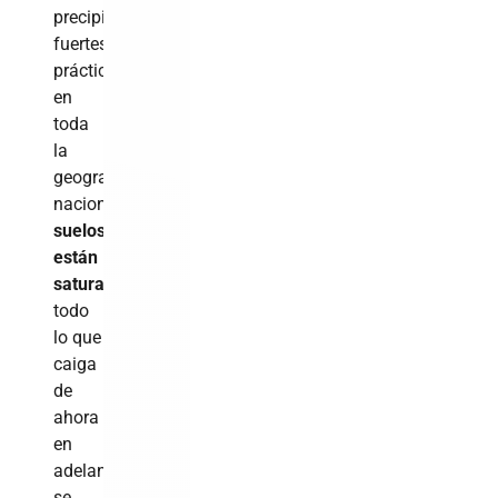
precipitaciones
fuertes
prácticamente
en
toda
la
geografía
nacional.
Los
suelos
están
saturados
,
todo
lo que
caiga
de
ahora
en
adelante
se