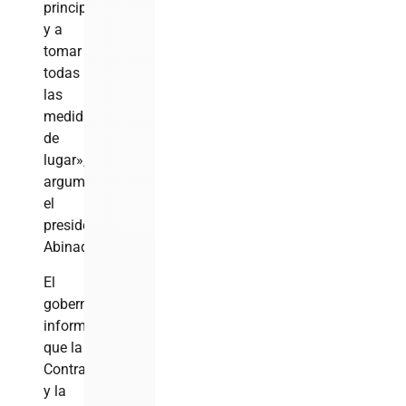
principal
y a
tomar
todas
las
medidas
de
lugar»,
argumentó
el
presidente
Abinader.
El
gobernante
informó
que la
Contraloría
y la