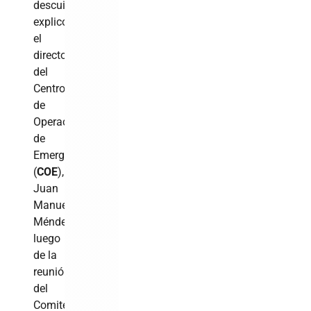
descuidarse”,
explicó
el
director
del
Centro
de
Operaciones
de
Emergencias
(
COE
),
Juan
Manuel
Méndez,
luego
de la
reunión
del
Comité