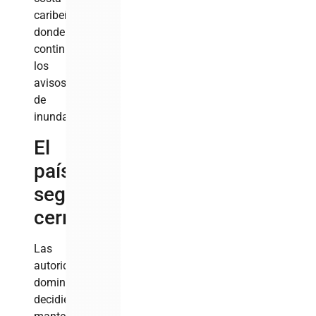
caribeña
donde
continúan
los
avisos
de
inundaciones.
El
país
seguirá
cerrado
Las
autoridades
dominicanas
decidieron