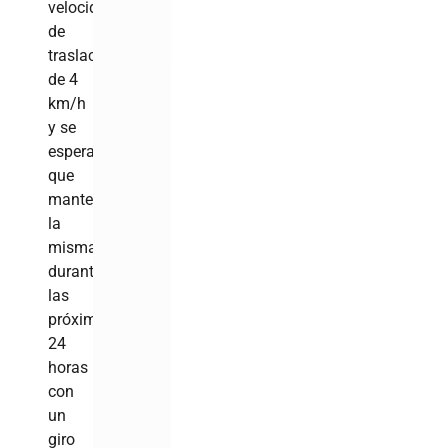
velocidad
de
traslación
de 4
km/h
y se
espera
que
mantenga
la
misma
durante
las
próximas
24
horas
con
un
giro