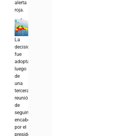
alerta
roja.
La
decisión
fue
adoptada
luego
de
una
tercera
reunión
de
seguimiento,
encabezada
por el
presidente