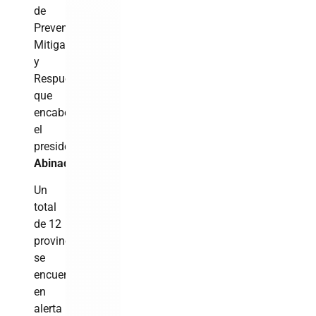
de
Prevención,
Mitigación
y
Respuesta
que
encabeza
el
presidente
Luis
Abinader
.
Un
total
de 12
provincias
se
encuentran
en
alerta