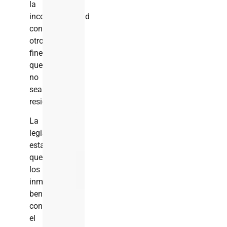
la
incompatibilidad
con
otros
fines
que
no
sean
residenciales.
La
legislación
establece
que
los
inmuebles
beneficiados
con
el