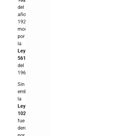
del
año
1928,
modificado
por
la
Ley
5610
,
del
1961″.
Sin
embargo,
la
Ley
1024
fue
derogada
por