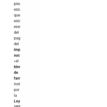
pieza
establece
que
están
exentos
del
pago
del
impuesto
sucesoral
«el
bien
de
familia
instituido
por
la
Ley
1024