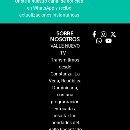
Únete a nuestro canal de noticias
en WhatsApp y recibe
actualizaciones instantáneas
SOBRE
NOSOTROS
VALLE NUEVO
TV –
Transmitimos
desde
Constanza, La
Vega, República
Dominicana,
con una
programación
enfocada a
resaltar las
bondades del
Valle Encantado