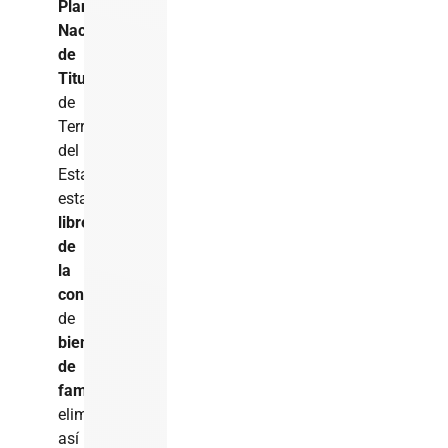
Plan
Nacional
de
Titulación
de
Terrenos
del
Estado
estarán
libres
de
la
condición
de
bien
de
familia
,
eliminando
así