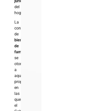
jurídica
del
hogar.
La
condición
de
bien
de
familia
se
otorga
a
aquellas
propiedades
en
las
que
el