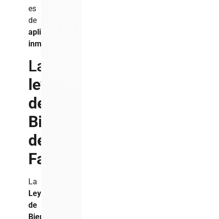
es
de
aplicación
inmediata
.
La
ley
de
Bien
de
Familia
La
Ley
de
Bien