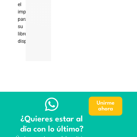
el
impedimento
para
su
libre
disposición.
Unirme
ahora
¿Quieres estar al
día con lo último?