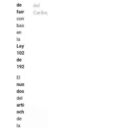
de
del
familia
Caribe,
con
base
en
la
Ley
1024
de
1928
.
El
numeral
dos
del
artículo
ocho
de
la