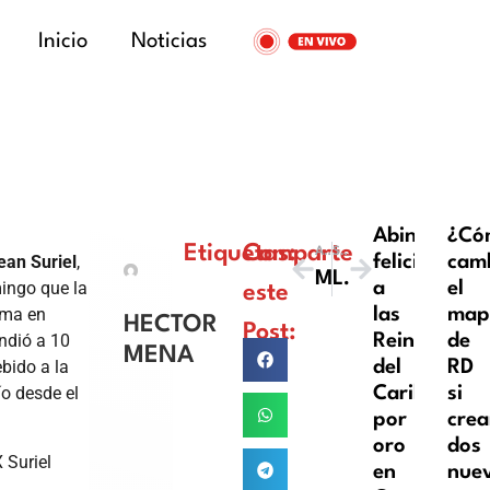
Inicio
Noticias
Abinader
¿Có
Etiquetas:
Comparte
ANTERIOR
SIGUIENTE
ean Suriel
,
felicita
camb
Ministerio Público destaca avances en persecución y sanción del comercio ilícito en 2024
La procuradora Miriam Germán encabeza quema histórica de 9.8 toneladas de droga incautada en Caucedo
ingo que la
a
el
este
ima en
las
map
HECTOR
Post:
ndió a 10
Reinas
de
MENA
bido a la
del
RD
ío desde el
Caribe
si
por
cre
oro
dos
 Suriel
en
nue