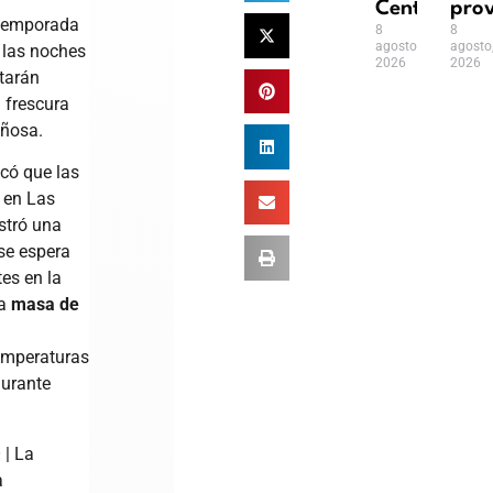
Centroamer
prov
temporada
8
8
agosto,
agosto
e las noches
2026
2026
tarán
 frescura
ñosa.
icó que las
 en Las
stró una
se espera
es en la
na
masa de
emperaturas
durante
 | La
a