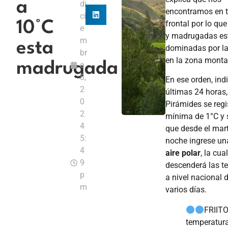
a
di
encontramos en 
ci
frontal por lo qu
10°C
e
y madrugadas es
m
esta
dominadas por la
br
en la zona monta
madrugada
e
8,
En ese orden, ind
2
últimas 24 horas,
0
Pirámides se regi
2
mínima de 1°C y 
4
que desde el mart
5:
noche ingrese u
4
aire polar
, la cual
9
descenderá las t
p
a nivel nacional 
m
varios días.
FRIITO
temperatur