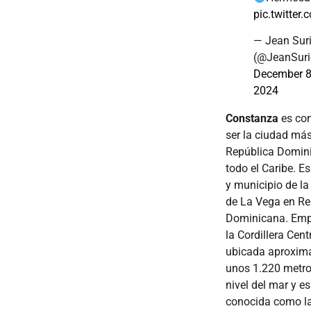
pic.twitter
— Jean Suri
(@JeanSuri
December 8
2024
Constanza
es con
ser la ciudad más 
República Domin
todo el Caribe. E
y municipio de la
de La Vega en Re
Dominicana. Emp
la Cordillera Centr
ubicada aproxim
unos 1.220 metro
nivel del mar y e
conocida como la