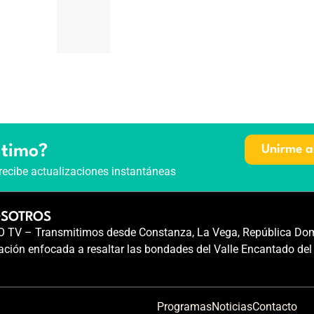
ltimo?
Unirme a
recibe actualizaciones instantáneas
OSOTROS
TV – Transmitimos desde Constanza, La Vega, República Dom
ción enfocada a resaltar las bondades del Valle Encantado del
Programas
Noticias
Contacto