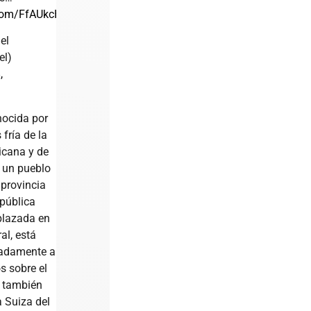
.com/FfAUkcHHIr
el
el)
,
ocida por
fría de la
icana y de
s un pueblo
 provincia
pública
lazada en
al, está
adamente a
s sobre el
s también
 Suiza del