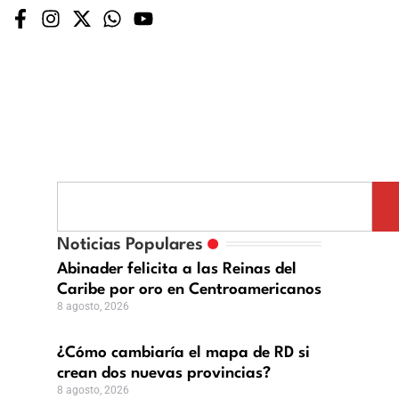
mo
iaría
Noticias Populares
a
Abinader felicita a las Reinas del
Caribe por oro en Centroamericanos
8 agosto, 2026
an
¿Cómo cambiaría el mapa de RD si
crean dos nuevas provincias?
vas
8 agosto, 2026