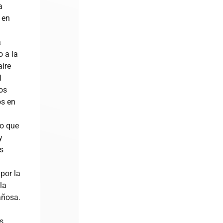
a
 en
a
o a la
aire
l
os
s en
lo que
y
s
por la
la
ñosa.
s…