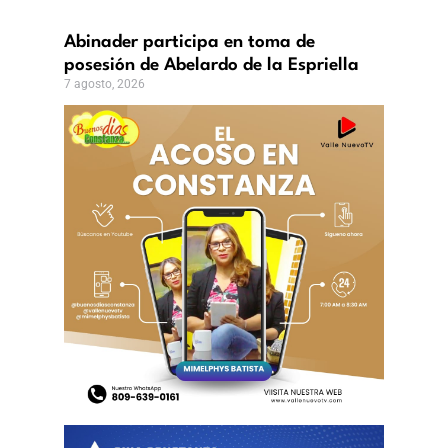
icanos
incias?
Abinader participa en toma de
,
posesión de Abelardo de la Espriella
7 agosto, 2026