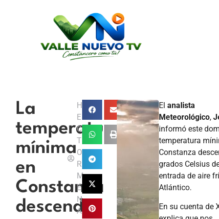
La
H
El
analista
E
Meteorológico
,
J
temperatura
C
informó este dom
T
temperatura mín
mínima
O
Constanza desce
en
R
grados Celsius de
M
entrada de aire fr
Constanza
E
Atlántico.
N
descendió
En su cuenta de X
A
explica que nos